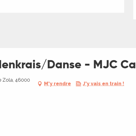
ldenkrais/Danse - MJC Ca
e Zola, 46000
M'y rendre
J'y vais en train !