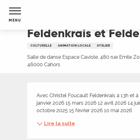
Aller
Accueil
Feldenkrais et Feldenkrais/Danse - MJ
au
contenu
MENU
principal
Feldenkrais et Feld
NTS
MENTS
CULTURELLE
ANIMATION LOCALE
ATELIER
S
URS
Salle de danse Espace Caviole, 480 rue Emile Zol
46000 Cahors
Description
du Lot
dans
Avec Christel Foucault Feldenkrais à 13h et 
s le
janvier 2026 15 mars 2026 12 avril 2026 14 ju
octobre 2025 15 février 2026 10 mai 2026
Lire la suite
e