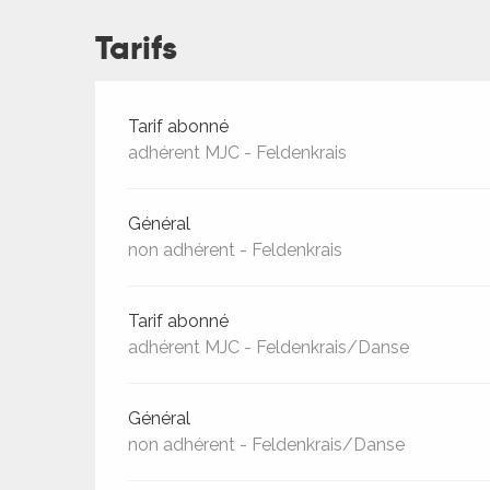
ches,
Tarifs
 et
car
ues
Tarifs 2026
Tarif abonné
a
adhérent MJC - Feldenkrais
ents
Général
es
non adhérent - Feldenkrais
ents
es
ités
Tarif abonné
ames
adhérent MJC - Feldenkrais/Danse
piste
Général
 faire
non adhérent - Feldenkrais/Danse