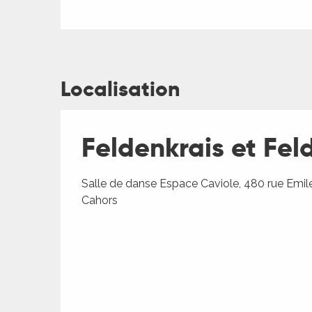
Localisation
ages
Feldenkrais et Fe
es
Salle de danse Espace Caviole, 480 rue Emil
es
Cahors