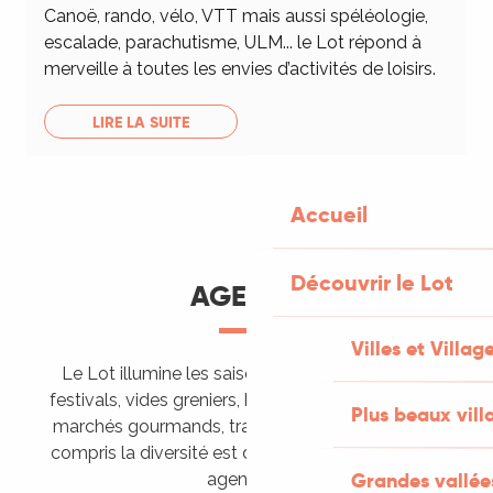
Canoë, rando, vélo, VTT mais aussi spéléologie,
escalade, parachutisme, ULM... le Lot répond à
merveille à toutes les envies d’activités de loisirs.
LIRE LA SUITE
Accueil
Découvrir le Lot
AGENDA
Villes et Villag
Le Lot illumine les saisons de ses animations :
festivals, vides greniers, brocantes, fêtes votives,
Plus beaux vill
marchés gourmands, trails sportifs… Vous l’aurez
compris la diversité est de mise, alors tous à vos
Grandes vallée
agendas !