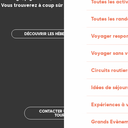
Toutes les activ
Vous trouverez à coup sûr votre bonheur dans le Lot.
.
Toutes les ran
DÉCOUVRIR LES HÉBERGEMENTS INSOLITES
Voyager respo
Voyager sans v
Circuits routier
Idées de séjou
Expériences à 
CONTACTER UN OFFICE DE
TOURISME
Grands Evènem