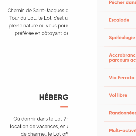
Pêcher dans
Chemin de Saint-Jacques de Compostelle, Véloroutes,
Tour du Lot… le Lot, c’est une véritable destination de
Escalade
pleine nature où vous pourrez pratiquer votre activité
préférée en côtoyant des paysages grandioses.
Spéléologie
Randonner en itinérance
Le Lot en car et en train
Balades et randonnées
Accrobranch
parcours ac
Via Ferrata
Vol libre
HÉBERGEMENTS
Randonnées
Où dormir dans le Lot ? Chez l’habitant, dans une
location de vacances, en camping, ou dans un hôtel
Multi-activi
de charme… le Lot offre des hébergements