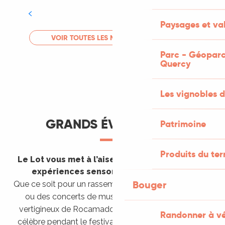
Tout l'agenda
Paysages et val
LIRE LA SUITE
VOIR TOUTES LES MANIFESTATIONS
Parc - Géoparc
Quercy
Les vignobles d
GRANDS ÉVÈNEMENTS
Patrimoine
Produits du ter
Le Lot vous met à l’aise en vous invitant à des
expériences sensorielles étonnantes !
Bouger
Que ce soit pour un rassemblement de montgolfières
ou des concerts de musique sacrée dans le site
vertigineux de Rocamadour, pour écouter un opéra
Randonner à v
célèbre pendant le festival de Saint-Céré ou encore