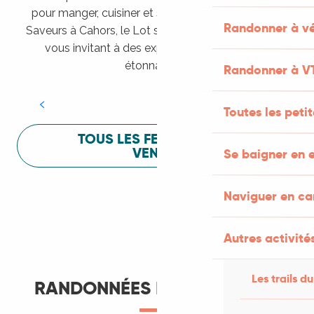
pour manger, cuisiner et s’amuser pendant Lot of
Randonner à vé
Saveurs à Cahors, le Lot sait vous mettre à l’aise en
vous invitant à des expériences sensorielles
Festival Lot of Saveurs
étonnantes !
Randonner à V
LIRE LA SUITE
Toutes les peti
TOUS LES FESTIVALS À
VENIR
Se baigner en e
Naviguer en c
Autres activités
Les trails du
RANDONNÉES ET ITINÉRANCE