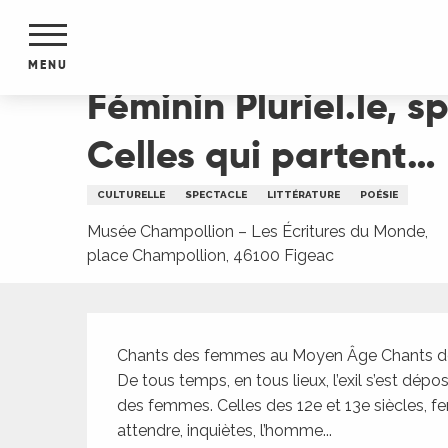
Aller
Accueil
Féminin Pluriel.le, spectacle Trobar Proj
au
contenu
MENU
principal
Féminin Pluriel.le, s
NTS
MENTS
Celles qui partent…
S
URS
CULTURELLE
SPECTACLE
LITTÉRATURE
POÉSIE
Musée Champollion – Les Écritures du Monde,
place Champollion, 46100 Figeac
du Lot
dans
s le
Description
Chants des femmes au Moyen Âge Chants de
De tous temps, en tous lieux, l’exil s’est dé
des femmes. Celles des 12e et 13e siècles, f
e
attendre, inquiètes, l’homme...