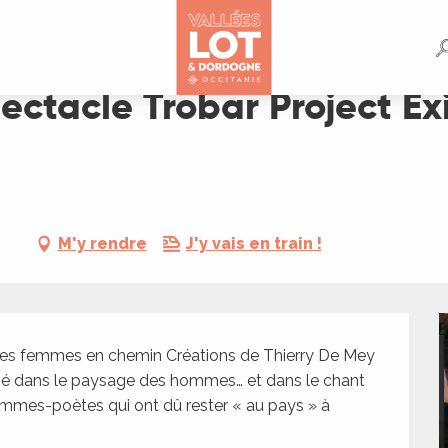
ect Exils Celles qui restent, Celles qui partent…
pectacle Trobar Project Exi
M'y rendre
J'y vais en train !
s femmes en chemin Créations de Thierry De Mey 
posé dans le paysage des hommes… et dans le chant 
emmes-poètes qui ont dû rester « au pays » à 