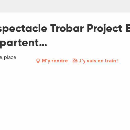
 spectacle Trobar Project E
i partent…
, place
M'y rendre
J'y vais en train !