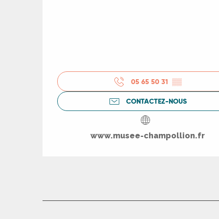
05 65 50 31
▒▒
CONTACTEZ-NOUS
www.musee-champollion.fr
R
ts
rs