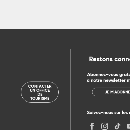
ns
ue
Restons conn
Abonnez-vous grat
à notre newsletter 
CONTACTER
UN OFFICE
JE M'ABONNE
DE
TOURISME
Suivez-nous sur les 