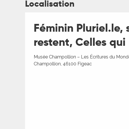
Localisation
Féminin Pluriel.le,
restent, Celles qu
ages
Musée Champollion – Les Écritures du Monde
Champollion, 46100 Figeac
es
es