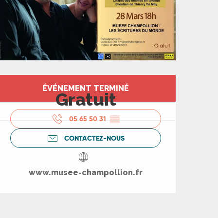
Ouverture et coord
ÉVÉNEMENT TERMINÉ
Gratuit
05 65 50 31
▒▒
CONTACTEZ-NOUS
www.musee-champollion.fr