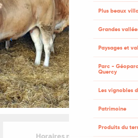
Plus beaux vill
Grandes vallée
Paysages et val
Parc - Géoparc
Quercy
Les vignobles d
Patrimoine
Ouverture et coordonnées
Produits du ter
Horaires non définis