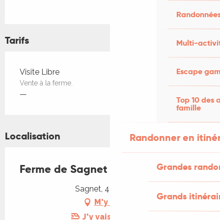
Randonnées
Tarifs
Multi-activi
Tarifs 2026
Escape game
Visite Libre
Vente à la ferme.
—
Top 10 des a
famille
Localisation
Randonner en itiné
Grandes rando
Ferme de Sagnet
Sagnet, 46170 Pern
Grands itinérai
M'y rendre
J'y vais en train !