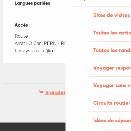
Langues parlées
Langues parlées
Sites de visites
Accès
Accès
Toutes les activ
Route
Arrêt liO Car : PERN - RD 19 X Embt
Toutes les ran
Lavayssière à 3km
Voyager respo
Voyager sans v
Signaler une erreur
Circuits routier
Idées de séjou