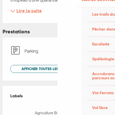
troupeau d'une quarantaine...
Lire la suite
Les trails du
Pêcher dans
Prestations
Escalade
Parking
Spéléologie
AFFICHER TOUTES LES PRESTATIONS
Accrobranch
parcours ac
Offres de prestations
Via Ferrata
Labels
Labels
Vol libre
Agriculture Biologique (AB)