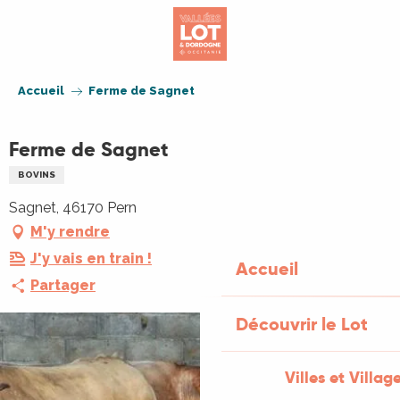
Aller
au
contenu
principal
Accueil
Ferme de Sagnet
Ferme de Sagnet
BOVINS
Sagnet, 46170 Pern
M'y rendre
J'y vais en train !
Accueil
Partager
Découvrir le Lot
Villes et Villag