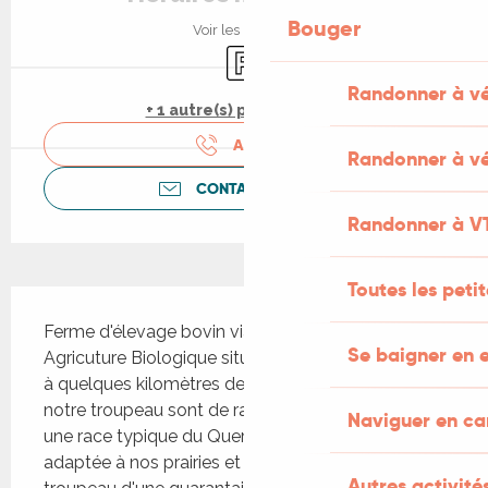
Bouger
Voir les horaires
Parking
Randonner à v
+ 1 autre(s) prestation(s)
APPELER
Randonner à vé
CONTACTEZ-NOUS
Randonner à V
Toutes les peti
Description
Ferme d'élevage bovin viande menée en 
Se baigner en e
Agricuture Biologique située dans le Quercy blanc 
à quelques kilomètres de Cahors. Les vaches de 
notre troupeau sont de race blonde d'Aquitaine, 
Naviguer en c
une race typique du Quercy blanc, parfaitement 
adaptée à nos prairies et parcours. Notre 
Autres activités