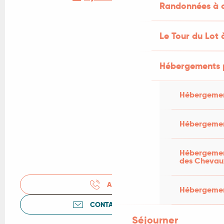
Randonnées à c
Le Tour du Lot 
Hébergements 
Hébergemen
Hébergemen
Hébergement
des Chevau
APPELER
Hébergement
CONTACTEZ-NOUS
Séjourner