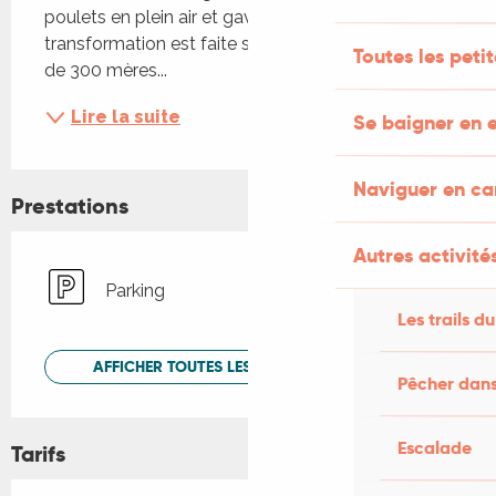
poulets en plein air et gavons nos canards. La 
transformation est faite sur place. Notre élevage 
Toutes les peti
de 300 mères...
Lire la suite
Se baigner en e
Naviguer en c
Prestations
Autres activités
Parking
Les trails du
AFFICHER TOUTES LES PRESTATIONS
Pêcher dans
Escalade
Tarifs