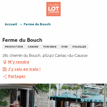
Aller
au
contenu
principal
Accueil
Ferme du Bouch
Ferme du Bouch
PRODUCTEUR
CANARD
FOIE GRAS
OVIN
VOLAILLES
281 chemin du Bouch, 46240 Caniac-du-Causse
M'y rendre
J'y vais en train !
Partager