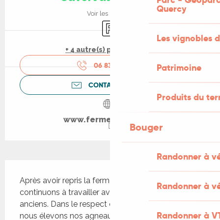
Quercy
Voir les horaires
Parking
Les vignobles d
+ 4 autre(s) prestation(s)
06 83 51 93
▒▒
Patrimoine
CONTACTEZ-NOUS
Produits du ter
www.fermedubouch.fr
Bouger
Randonner à v
Description
Après avoir repris la ferme de mes parents nous 
Randonner à vé
continuons à travailler avec le savoir faire de nos 
anciens. Dans le respect des règles sanitaires 
Randonner à V
nous élevons nos agneaux sous la mère, des 