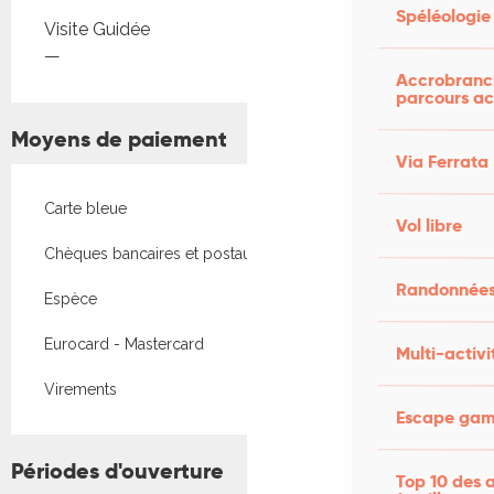
Spéléologie
Tarifs 2026
Visite Guidée
—
Accrobranch
parcours ac
Moyens de paiement
Via Ferrata
Carte bleue
Vol libre
Chèques bancaires et postaux
Randonnées
Espèce
Eurocard - Mastercard
Multi-activi
Virements
Escape game
Périodes d'ouverture
Top 10 des a