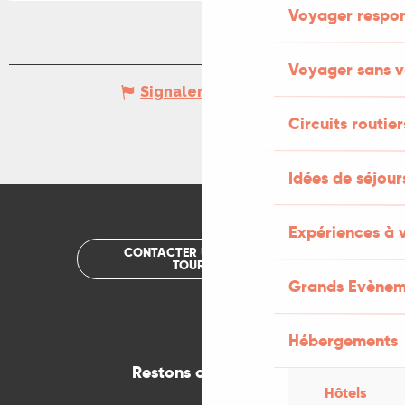
Voyager respo
Voyager sans v
Signaler une erreur
Circuits routier
Idées de séjou
Expériences à 
CONTACTER UN OFFICE DE
TOURISME
Grands Evènem
Hébergements
Restons connectés
Hôtels