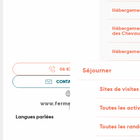
Hébergemen
Hébergement
des Chevau
Hébergement
06 83 51 93
▒▒
Séjourner
CONTACTEZ-NOUS
Sites de visites
www.fermedubouch.fr
Toutes les activ
Langues parlées
Langues parlées
Toutes les ran