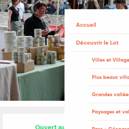
Accueil
Découvrir le Lot
Villes et Villag
Plus beaux vill
Grandes vallée
Paysages et val
Ouverture et coordonnées
Ouvert aujourd'hui
Parc - Géoparc