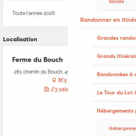
famille
Toute l'année 2026
Randonner en itiné
Grandes rando
Localisation
Grands itinérai
Ferme du Bouch
281 chemin du Bouch, 46240 Caniac-du-Causse
Randonnées à c
M'y rendre
J'y vais en train !
Le Tour du Lot 
Hébergements 
Hébergemen