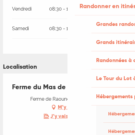
Randonner en itiné
Vendredi
08:30 - 12:30
17:00 - 18:30
Grandes rando
Samedi
08:30 - 12:00
Grands itinérai
Randonnées à c
Localisation
Le Tour du Lot 
Ferme du Mas de Raounel
Hébergements 
Ferme de Raounel, 46230 Vaylats
M'y rendre
Hébergemen
J'y vais en train !
Hébergemen