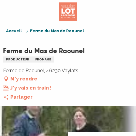
Aller
au
contenu
principal
Accueil
Ferme du Mas de Raounel
Ferme du Mas de Raounel
PRODUCTEUR
FROMAGE
Ferme de Raounel, 46230 Vaylats
M'y rendre
J'y vais en train !
Partager