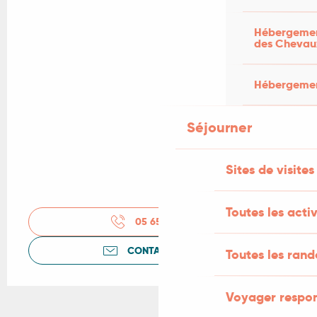
Hébergement
des Chevau
Hébergement
Séjourner
Sites de visites
Toutes les activ
05 65 24 73
▒▒
CONTACTEZ-NOUS
Toutes les ran
Voyager respo