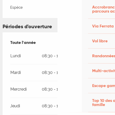
Accrobranch
Espèce
parcours ac
Périodes d'ouverture
Via Ferrata
Vol libre
Toute l'année
Toute l'année
Randonnées
Lundi
08:30 - 12:30
17:00 - 18:30
Multi-activi
Mardi
08:30 - 12:30
17:00 - 18:30
Escape game
Mercredi
08:30 - 12:30
17:00 - 18:30
Top 10 des a
famille
Jeudi
08:30 - 12:30
17:00 - 18:30