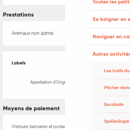
Toutes les peti
Prestations
Se baigner en e
Animaux non admis
Naviguer en c
Autres activités
Offres de prestations
Labels
Labels
Les trails du
Appellation d'Origine Protégée (AOP)
Pêcher dans
Escalade
Moyens de paiement
Spéléologie
Chèques bancaires et postaux