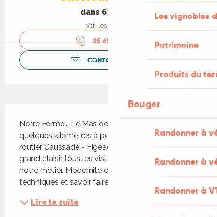
dans 6 heures
Les vignobles d
Voir les horaires
05 65 24 73
▒▒
Patrimoine
CONTACTEZ-NOUS
Produits du ter
Bouger
Description
Notre Ferme... Le Mas de Raounel se situe à 
Randonner à v
quelques kilomètres à peine de Vaylats, sur l'axe 
routier Caussade - Figeac. Nous accueillons avec 
grand plaisir tous les visiteurs qui s'intéressent à 
Randonner à vé
notre métier. Modernité des installations 
techniques et savoir faire.
Randonner à V
Lire la suite