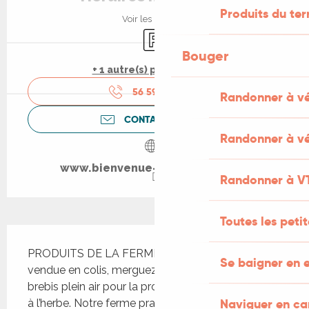
Produits du ter
Voir les horaires
Parking
Bouger
+ 1 autre(s) prestation(s)
56 59 75 51
▒▒
Randonner à v
CONTACTEZ-NOUS
Randonner à vé
www.bienvenue-a-la-ferme.com
Randonner à V
Toutes les peti
Description
PRODUITS DE LA FERME : Viande d’agneaux 
Se baigner en e
vendue en colis, merguez de brebis. Elevage de 
brebis plein air pour la production d’agneau nourris 
Naviguer en c
à l’herbe. Notre ferme pratique l’agriculture de 