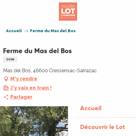
Aller
au
contenu
principal
Accueil
Ferme du Mas del Bos
Ferme du Mas del Bos
OVIN
Mas del Bos, 46600 Cressensac-Sarrazac
M'y rendre
J'y vais en train !
Partager
Accueil
Découvrir le Lot