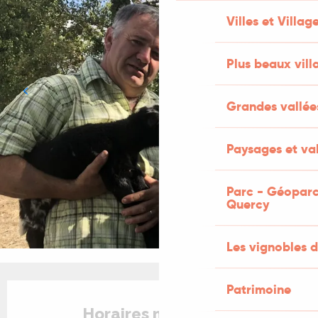
Villes et Villag
Plus beaux vill
Grandes vallée
Paysages et val
Parc - Géoparc
Quercy
Les vignobles d
Ouverture et coordonnées
Patrimoine
Horaires non définis