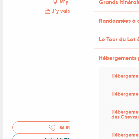
Grands itinérai
M'y rendre
J'y vais en train !
Randonnées à c
Le Tour du Lot 
Hébergements 
Hébergemen
Hébergemen
Hébergement
des Chevau
56 59 75 51
▒▒
Hébergement