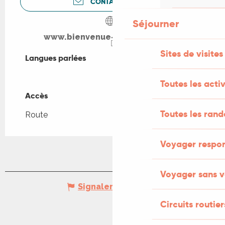
CONTACTEZ-NOUS
Séjourner
www.bienvenue-a-la-ferme.com
Sites de visites
Langues parlées
Langues parlées
Toutes les activ
Accès
Accès
Toutes les ran
Route
Voyager respo
Voyager sans v
Signaler une erreur
Circuits routier