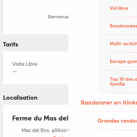
Vol libre
Bienvenue à la ferme
Randonnées
Tarifs
Multi-activi
Escape game
Tarifs 2026
Visite Libre
—
Top 10 des a
famille
Localisation
Randonner en itiné
Ferme du Mas del Bos
Grandes rando
Mas del Bos, 46600 Cressensac-Sarrazac