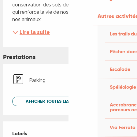
conservation des sols depuis plus de 10 ans, ce 
qui renforce la vie de nos sols et le bien être de 
Autres activités
nos animaux.
Lire la suite
Les trails du
Pêcher dans
Prestations
Escalade
Parking
Spéléologie
AFFICHER TOUTES LES PRESTATIONS
Accrobranch
parcours ac
Offres de prestations
Via Ferrata
Labels
Labels