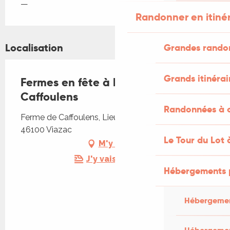
—
Randonner en itiné
Localisation
Grandes rando
Grands itinérai
Fermes en fête à la Ferme de
Caffoulens
Randonnées à c
Ferme de Caffoulens, Lieu dit Maison Neuve,
46100 Viazac
Le Tour du Lot 
M'y rendre
J'y vais en train !
Hébergements 
Hébergemen