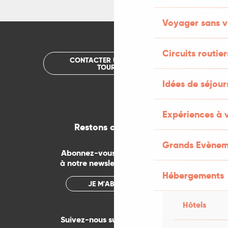
Voyager sans v
Circuits routier
CONTACTER UN OFFICE DE
TOURISME
Idées de séjou
Expériences à 
Restons connectés
Grands Evènem
Abonnez-vous gratuitement
à notre newsletter mensuelle
Hébergements
JE M'ABONNE
Hôtels
Suivez-nous sur les réseaux !