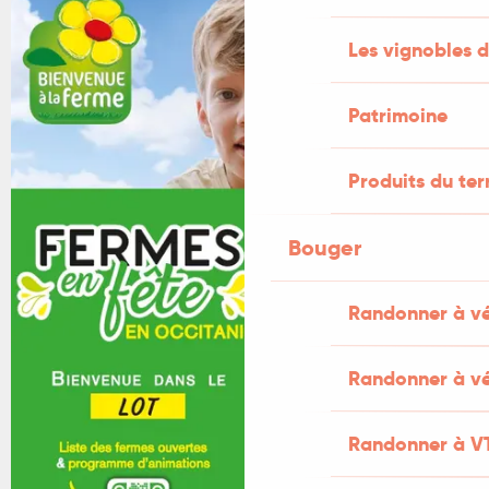
Les vignobles d
Patrimoine
Produits du ter
Bouger
Randonner à v
Randonner à vé
Randonner à V