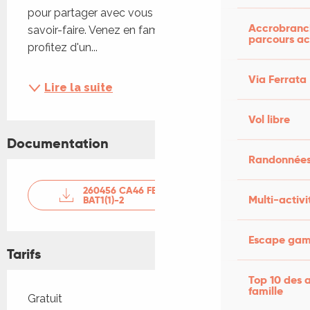
pour partager avec vous leur passion et leur 
Accrobranch
savoir-faire. Venez en famille ou entre amis 
parcours ac
profitez d'un...
Via Ferrata
Lire la suite
Vol libre
Documentation
Randonnées
260456 CA46 FERMES EN FETE -
Multi-activi
BAT1(1)-2
Escape game
Tarifs
Top 10 des a
famille
Tarifs 2026
Gratuit