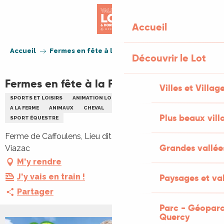
Aller
au
Accueil
contenu
principal
Accueil
Fermes en fête à la Ferme de Caffoulens
Découvrir le Lot
Fermes en fête à la Ferme de Caffoulens
Villes et Villag
SPORTS ET LOISIRS
ANIMATION LOCALE
PORTES OUVERTES
A LA FERME
ANIMAUX
CHEVAL
ENVIRONNEMENT
FAMILLE
Plus beaux vill
SPORT ÉQUESTRE
Ferme de Caffoulens, Lieu dit Maison Neuve, 46100
Grandes vallée
Viazac
M'y rendre
J'y vais en train !
Paysages et val
Partager
Parc - Géoparc
Quercy