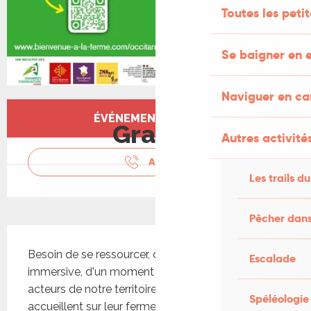
Toutes les peti
Se baigner en e
Naviguer en c
Ouverture et coordonnées
ÉVÉNEMENT TERMINÉ
Gratuit
Autres activités
APPELER
Les trails du
Pêcher dans
Description
Besoin de se ressourcer, d'une expérience 
Escalade
immersive, d'un moment de partage avec les 
acteurs de notre territoire,... 146 agriculteurs vous 
Spéléologie
accueillent sur leur ferme les 6 et 7 juin prochain 