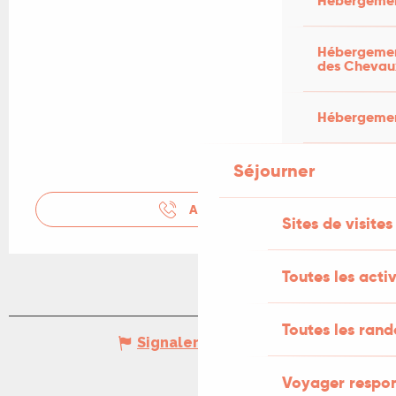
Hébergemen
Hébergement
des Chevau
Hébergement
Séjourner
APPELER
Sites de visites
Toutes les activ
Toutes les ran
Signaler une erreur
Voyager respo