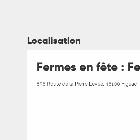
Localisation
ages
Fermes en fête : 
es
856 Route de la Pierre Levée, 46100 Figeac
es