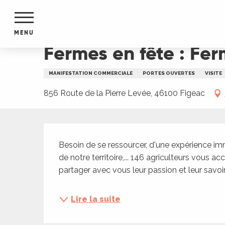
Aller
Accueil
Fermes en fête : Fermes Dournes Espina
au
contenu
MENU
principal
Fermes en fête : Fe
NTS
MENTS
MANIFESTATION COMMERCIALE
PORTES OUVERTES
VISITE
S
URS
856 Route de la Pierre Levée, 46100 Figeac
Description
du Lot
Besoin de se ressourcer, d'une expérience im
dans
de notre territoire,... 146 agriculteurs vous acc
s le
partager avec vous leur passion et leur savoir-
Lire la suite
e