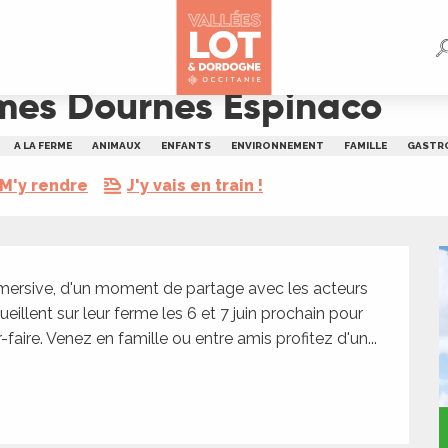
co
rmes Dournes Espinaco
A LA FERME
ANIMAUX
ENFANTS
ENVIRONNEMENT
FAMILLE
GASTR
M'y rendre
J'y vais en train !
mersive, d'un moment de partage avec les acteurs 
ueillent sur leur ferme les 6 et 7 juin prochain pour 
faire. Venez en famille ou entre amis profitez d'un...