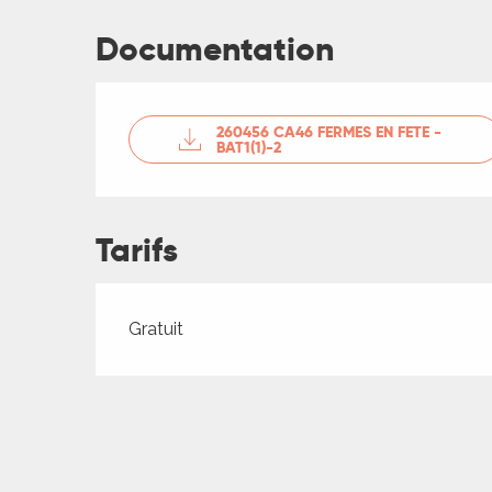
ches,
Documentation
 et
car
ues
260456 CA46 FERMES EN FETE -
a
BAT1(1)-2
ents
es
Tarifs
ents
es
ités
Tarifs 2026
Gratuit
ames
piste
 faire