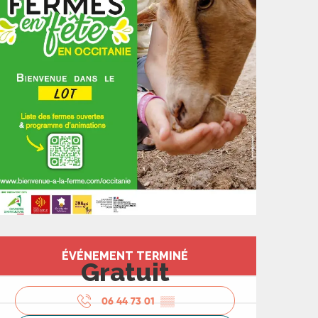
Ouverture et coord
ÉVÉNEMENT TERMINÉ
Gratuit
06 44 73 01
▒▒