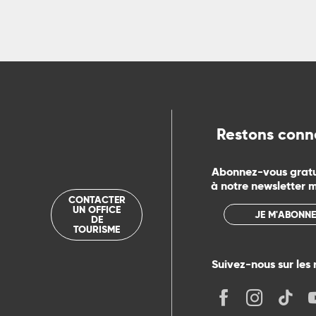
ns
ue
Restons conn
Abonnez-vous grat
à notre newsletter 
CONTACTER
UN OFFICE
JE M'ABONNE
DE
TOURISME
Suivez-nous sur les 
its