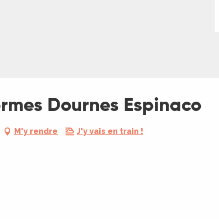
Fermes Dournes Espinaco
M'y rendre
J'y vais en train !