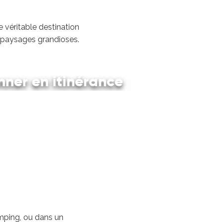
 véritable destination
s paysages grandioses.
ner en itinérance
 en car et en train
amping, ou dans un