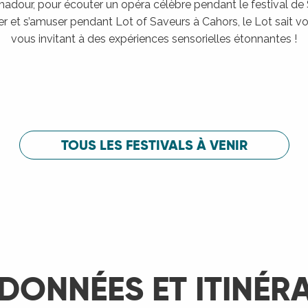
adour, pour écouter un opéra célèbre pendant le festival de
er et s’amuser pendant Lot of Saveurs à Cahors, le Lot sait vou
vous invitant à des expériences sensorielles étonnantes !
Festival de Saint-Céré
c
Festival de 
LIRE LA SUITE
LIRE LA SUITE
TOUS LES FESTIVALS À VENIR
DONNÉES ET ITINÉR