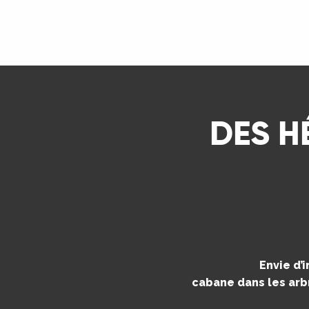
ns
LIRE LA SUITE
ue
DES H
Envie d’
cabane dans les arbr