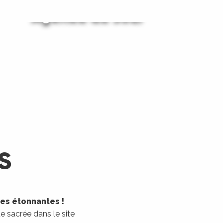
Agenda du Jour
Agenda du Week-End
LIRE LA SUITE
LIRE LA SUITE
S
les étonnantes !
 sacrée dans le site