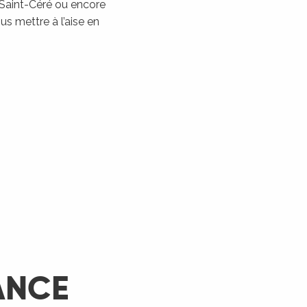
 Saint-Céré ou encore
Les Montgolfiades à
s mettre à l’aise en
Rocamadour
Rocamadour
LIRE LA SUITE
ANCE