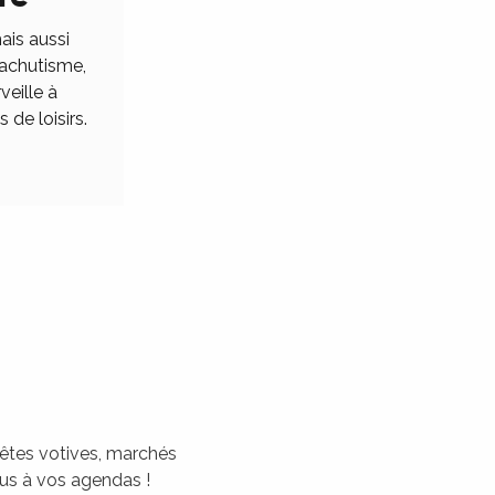
ais aussi
rachutisme,
veille à
 de loisirs.
 fêtes votives, marchés
tous à vos agendas !