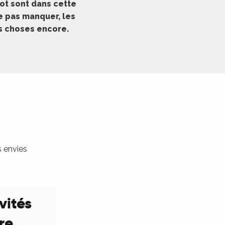
ot sont dans cette
ne pas manquer, les
es choses encore.
s envies
vités
ure