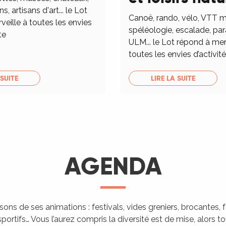
ns, artisans d'art... le Lot
Canoë, rando, vélo, VTT m
eille à toutes les envies
spéléologie, escalade, pa
te
ULM... le Lot répond à mer
toutes les envies d’activités
 SUITE
LIRE LA SUITE
AGENDA
isons de ses animations : festivals, vides greniers, brocantes,
portifs… Vous l’aurez compris la diversité est de mise, alors 