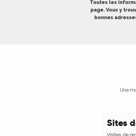
Toutes les inform
ches,
page. Vous y trouv
 et
bonnes adresses 
car
ues
a
ents
es
ents
es
ités
Une mul
ames
piste
Sites d
 faire
Visites de gr