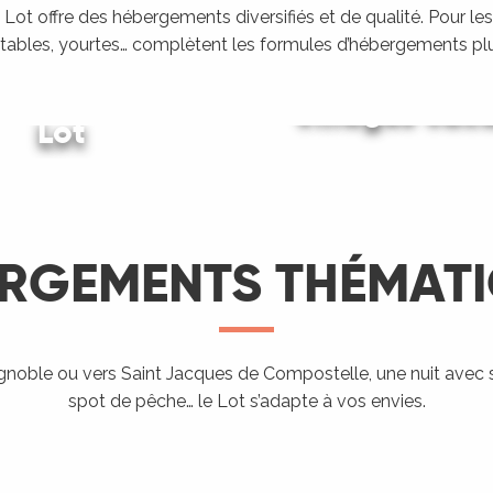
Lot offre des hébergements diversifiés et de qualité. Pour les
tables, yourtes… complètent les formules d’hébergements plu
ing dans le
Villages vac
Lot
Gîtes et locations
LIRE LA SUITE
LIRE LA SUITE
LIRE LA SUITE
RGEMENTS THÉMAT
Hébergement
proposant
l’accueil des
ignoble ou vers Saint Jacques de Compostelle, une nuit avec 
Aires de
Hé
spot de pêche… le Lot s’adapte à vos envies.
ndo Etape
Chevaux
campings-car
ra
LIRE LA SUITE
LIRE LA SUITE