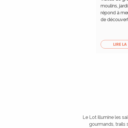
moulins, jardi
répond à merv
de découver
LIRE LA
Le Lot illumine les sa
gourmands, trails s