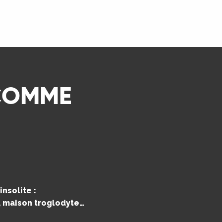
LIRE LA SUITE
 COMME
nsolite :
e, maison troglodyte…