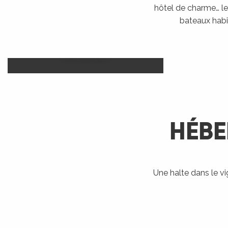
hôtel de charme… le 
bateaux habi
Camp
Hôtels
LIRE LA SUITE
HÉBE
R
ts
Une halte dans le v
Bateaux
Accueil Vélo
Ra
habitables
rs
LIRE LA SUITE