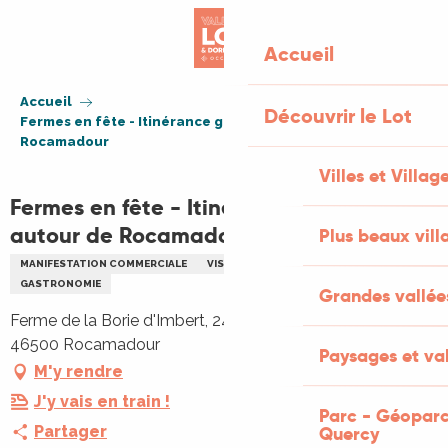
Aller
au
Accueil
contenu
principal
Accueil
Découvrir le Lot
Fermes en fête - Itinérance gourmande autour de
Rocamadour
Villes et Villag
Fermes en fête - Itinérance gourmande
autour de Rocamadour
Plus beaux vill
MANIFESTATION COMMERCIALE
VISITE
A LA FERME
ANIMAUX
GASTRONOMIE
Grandes vallée
Ferme de la Borie d'Imbert, 240 Chemin de Raillette,
46500 Rocamadour
Paysages et val
M'y rendre
J'y vais en train !
Parc - Géoparc
Partager
Quercy