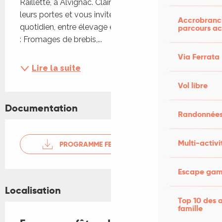
Raillette, à Alvignac. Claire et Odile vous ouvrent 
leurs portes et vous invitent à découvrir leur 
Accrobranch
quotidien, entre élevage et productions fermières 
parcours ac
: Fromages de brebis,...
Via Ferrata
Lire la suite
Vol libre
Documentation
Randonnées
Multi-activi
PROGRAMME FERMES EN FETE
Escape game
Localisation
Top 10 des a
famille