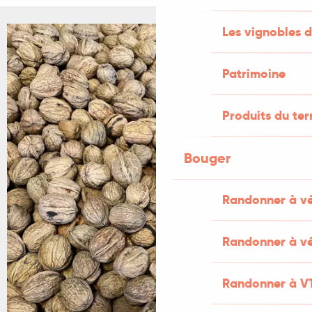
Les vignobles d
+2 PHOTOS
Patrimoine
Produits du ter
Bouger
Randonner à v
Randonner à vé
Randonner à V