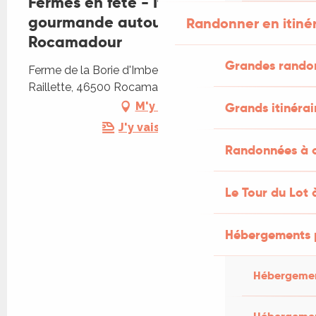
Fermes en fête - Itinérance
gourmande autour de
Randonner en itiné
Rocamadour
Grandes rando
Ferme de la Borie d'Imbert, 240 Chemin de
Raillette, 46500 Rocamadour
Grands itinérai
M'y rendre
J'y vais en train !
Randonnées à c
Le Tour du Lot 
Hébergements 
Hébergemen