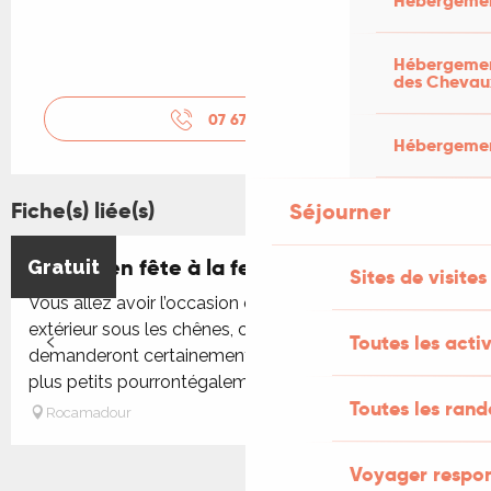
Hébergemen
Hébergement
des Chevau
07 67 07 04
▒▒
Hébergement
Fiche(s) liée(s)
Séjourner
Fermes en fête à la ferme de Michaubas
Gratuit
Sites de visites
Vous allez avoir l’occasion d’observer nos chèvres en
extérieur sous les chênes, certaines vous
Toutes les activ
demanderont certainement des caresses ! Aussi, les
plus petits pourrontégalement...
Toutes les ran
Rocamadour
Voyager respo