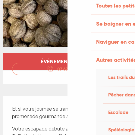
Toutes les peti
Se baigner en e
Naviguer en c
Ouverture et coordonnées
Autres activités
ÉVÉNEMENT TERMINÉ
07 67 07 04
▒▒
Les trails du
Pêcher dans
Description
Et si votre journée se transformait en une 
Escalade
promenade gourmande autour de Rocamadour ?
Votre escapade débute à 10h à la Ferme de 
Spéléologie