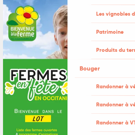
Les vignobles d
Patrimoine
Produits du ter
Bouger
Randonner à v
Randonner à vé
Randonner à V