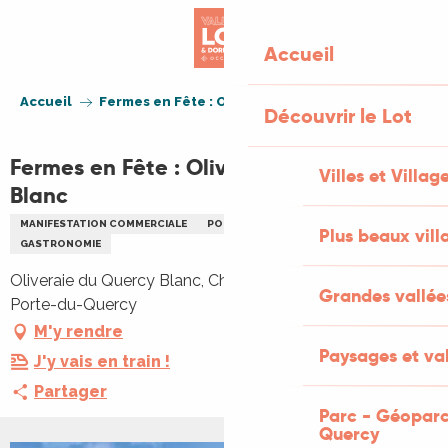
Aller
au
Accueil
contenu
principal
Accueil
Fermes en Fête : Oliveraie du Quercy Blanc
Découvrir le Lot
Fermes en Fête : Oliveraie du Quercy
Villes et Villag
Blanc
MANIFESTATION COMMERCIALE
PORTES OUVERTES
A LA FERME
Plus beaux vill
GASTRONOMIE
Oliveraie du Quercy Blanc, Chemin des oliviers, 46800
Grandes vallée
Porte-du-Quercy
M'y rendre
Paysages et val
J'y vais en train !
Partager
Parc - Géoparc
Quercy