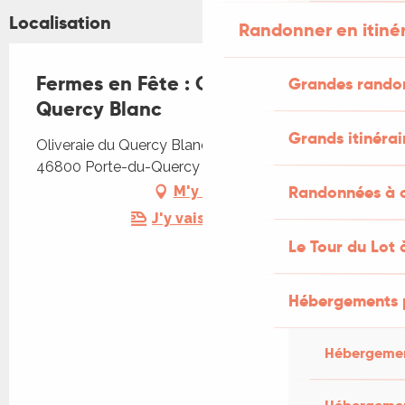
Localisation
Randonner en itiné
Fermes en Fête : Oliveraie du
Grandes rando
Quercy Blanc
Grands itinérai
Oliveraie du Quercy Blanc, Chemin des oliviers,
46800 Porte-du-Quercy
Randonnées à c
M'y rendre
J'y vais en train !
Le Tour du Lot 
Hébergements 
Hébergemen