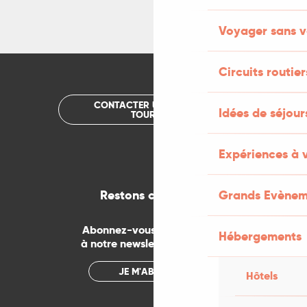
Voyager sans v
Circuits routier
CONTACTER UN OFFICE DE
Idées de séjou
TOURISME
Expériences à 
Restons connectés
Grands Evènem
Abonnez-vous gratuitement
Hébergements
à notre newsletter mensuelle
JE M'ABONNE
Hôtels