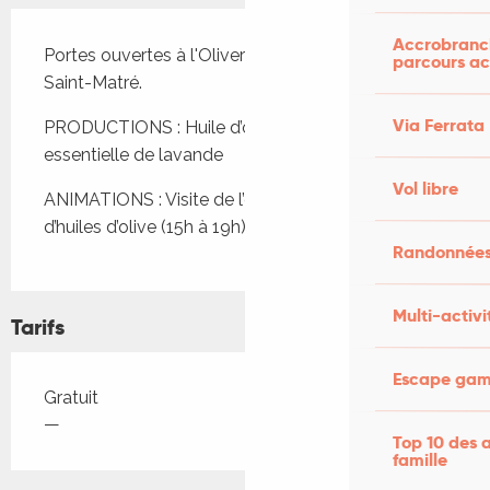
Description
Accrobranch
Portes ouvertes à l'Oliveraie du Quercy Blanc à 
parcours ac
Saint-Matré.
Via Ferrata
PRODUCTIONS : Huile d’olive vierge extra, huile 
essentielle de lavande
Vol libre
ANIMATIONS : Visite de l’oliveraie ; dégustation 
d’huiles d’olive (15h à 19h)
Randonnées
Multi-activi
Tarifs
Escape game
Tarifs 2026
Gratuit
—
Top 10 des a
famille