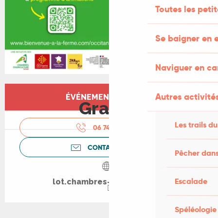
Toutes les peti
Se baigner en e
Naviguer en c
Ouverture et coordonnées
Autres activités
ÉVÉNEMENT TERMINÉ
Gratuit
Les trails du
06 74 92 46
▒▒
CONTACTEZ-NOUS
Pêcher dans
Escalade
lot.chambres-agriculture.fr
Spéléologie