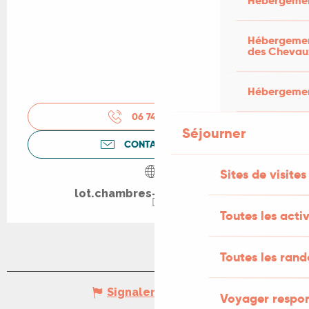
Hébergemen
Hébergement
des Chevau
Hébergement
06 74 92 46
▒▒
Séjourner
CONTACTEZ-NOUS
Sites de visites
lot.chambres-agriculture.fr
Toutes les activ
Toutes les ran
Signaler une erreur
Voyager respo