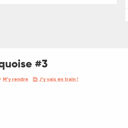
êquoise #3
M'y rendre
J'y vais en train !