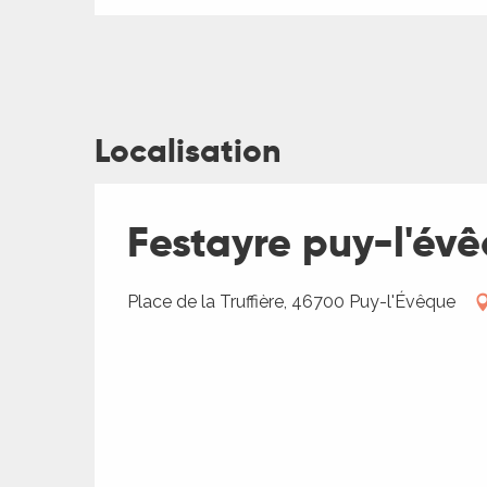
Localisation
ages
Festayre puy-l'év
es
es
Place de la Truffière, 46700 Puy-l'Évêque