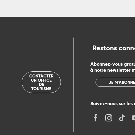
ns
ue
Restons conn
Abonnez-vous grat
à notre newsletter 
CONTACTER
UN OFFICE
JE M'ABONNE
DE
TOURISME
Suivez-nous sur les 
its