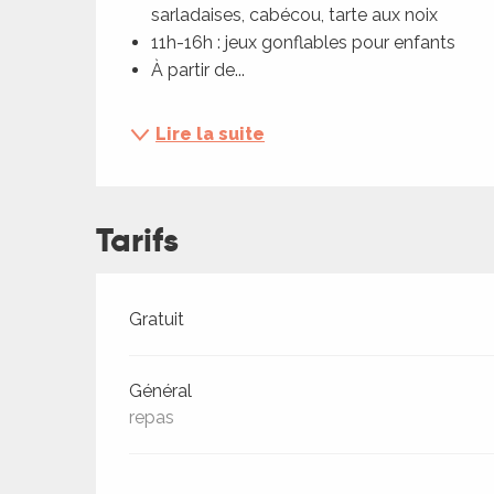
ches,
sarladaises, cabécou, tarte aux noix
 et
11h-16h : jeux gonflables pour enfants
À partir de...
car
ues
Lire la suite
a
ents
es
Tarifs
ents
es
ités
Tarifs 2026
Gratuit
ames
piste
Général
repas
 faire