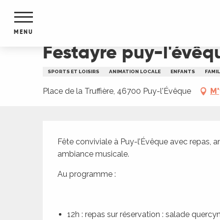
Aller
Accueil
Festayre puy-l'évêquoise #3
au
contenu
MENU
principal
Festayre puy-l'évêq
NTS
MENTS
SPORTS ET LOISIRS
ANIMATION LOCALE
ENFANTS
FAMIL
S
URS
Place de la Truffière, 46700 Puy-l'Évêque
M'
Description
du Lot
Fête conviviale à Puy-l’Évêque avec repas, an
dans
ambiance musicale.
s le
Au programme :
e
12h : repas sur réservation : salade querc