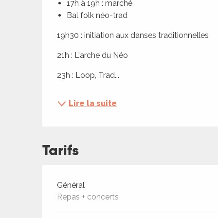
17h à 19h : marché
ches,
Bal folk néo-trad
 et
19h30 : initiation aux danses traditionnelles
car
ues
21h : L'arche du Néo
a
23h : Loop, Trad...
ents
es
Lire la suite
ents
es
ités
Tarifs
ames
piste
Tarifs 2026
Général
 faire
Repas + concerts