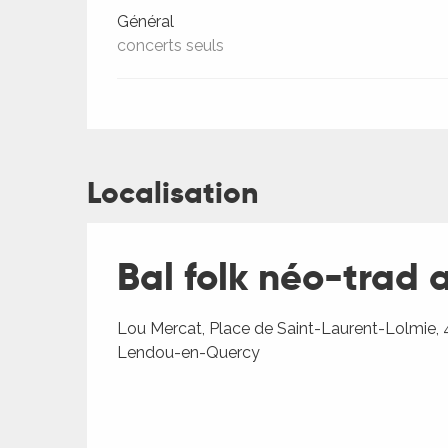
Général
concerts seuls
ages
Localisation
es
Bal folk néo-trad
es
Lou Mercat, Place de Saint-Laurent-Lolmie,
Lendou-en-Quercy