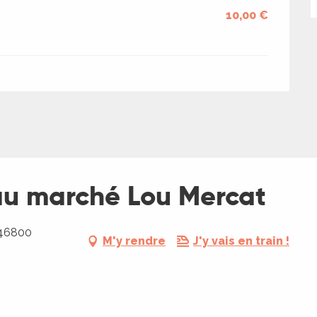
10,00 €
 au marché Lou Mercat
 46800
M'y rendre
J'y vais en train !