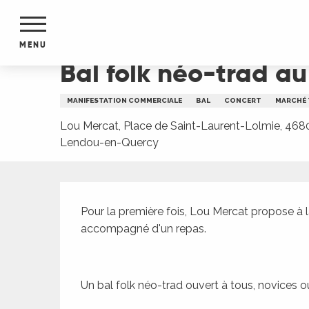
Aller
Accueil
Bal folk néo-trad au marché Lou Mercat
au
contenu
MENU
principal
Bal folk néo-trad a
NTS
MENTS
MANIFESTATION COMMERCIALE
BAL
CONCERT
MARCHÉ 
S
URS
Lou Mercat, Place de Saint-Laurent-Lolmie, 468
Lendou-en-Quercy
Description
du Lot
dans
Pour la première fois, Lou Mercat propose à l
s le
accompagné d'un repas.
Un bal folk néo-trad ouvert à tous, novices 
e