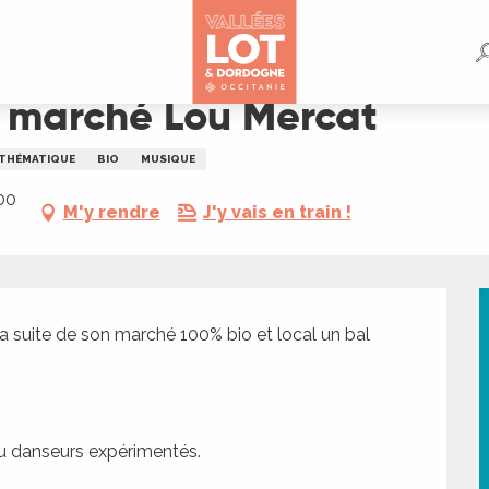
u marché Lou Mercat
THÉMATIQUE
BIO
MUSIQUE
00
M'y rendre
J'y vais en train !
a suite de son marché 100% bio et local un bal 
ou danseurs expérimentés.