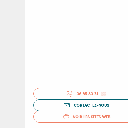
06 85 80 31
▒▒
CONTACTEZ-NOUS
R
VOIR LES SITES WEB