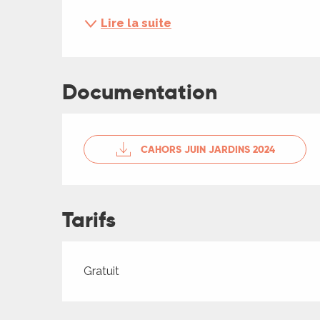
ches,
Lire la suite
 et
car
ues
Documentation
a
ents
es
CAHORS JUIN JARDINS 2024
ents
es
ités
Tarifs
ames
piste
Tarifs 2026
Gratuit
 faire