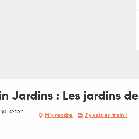
in Jardins : Les jardins 
30 Belfort-
M'y rendre
J'y vais en train !