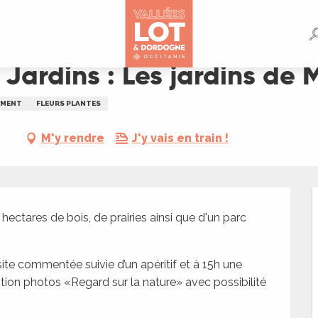
s de Malmont
 Jardins : Les jardins de
EMENT
FLEURS PLANTES
M'y rendre
J'y vais en train !
tares de bois, de prairies ainsi que d'un parc 
ite commentée suivie d’un apéritif et à 15h une 
tion photos «Regard sur la nature» avec possibilité 