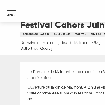
Aller
Accueil
Festival Cahors Juin Jardins : Les jardin
au
contenu
MENU
principal
Festival Cahors Juin
NTS
MENTS
CAHORS JUIN JARDIN
CULTURELLE
FESTIVAL
ENVIRONN
S
URS
Domaine de Malmont, Lieu-dit Malmont, 46230
Belfort-du-Quercy
Description
du Lot
dans
Le Domaine de Malmont est composé de 16 hec
s le
arboré et fleuri.
Ouverture du jardin de Malmont. A 11h une vis
visite commentée suivie d’un tea time. Exposi
e
de...