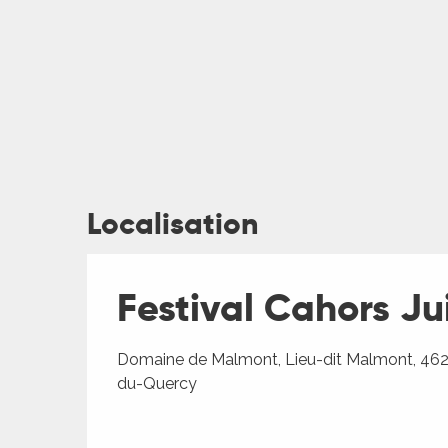
Localisation
ages
Festival Cahors Ju
es
es
Domaine de Malmont, Lieu-dit Malmont, 462
du-Quercy