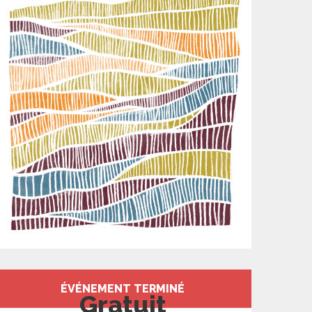
Ouverture et coord
ÉVÉNEMENT TERMINÉ
Gratuit