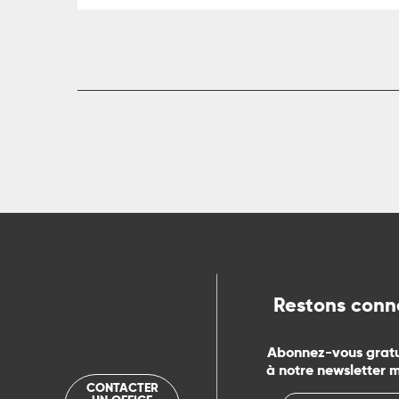
ts
rs
ns
ue
Restons conn
Abonnez-vous grat
à notre newsletter 
CONTACTER