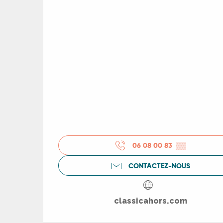
es
es
06 08 00 83
▒▒
CONTACTEZ-NOUS
classicahors.com