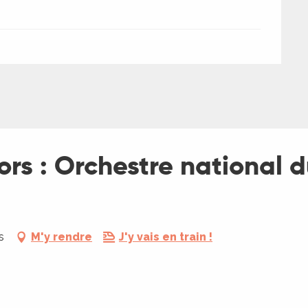
ors : Orchestre national 
s
M'y rendre
J'y vais en train !