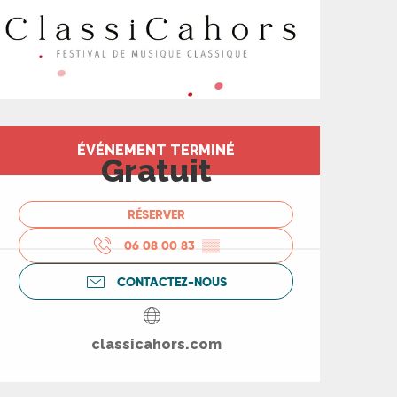
Ouverture et coord
ÉVÉNEMENT TERMINÉ
Gratuit
RÉSERVER
06 08 00 83
▒▒
CONTACTEZ-NOUS
classicahors.com