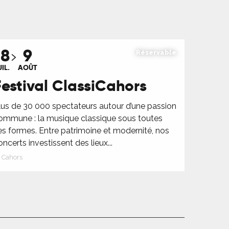
18
9
Réservable
IL.
AOÛT
Festival ClassiCahors
lus de 30 000 spectateurs autour d’une passion
ommune : la musique classique sous toutes
es formes. Entre patrimoine et modernité, nos
oncerts investissent des lieux...
Cahors