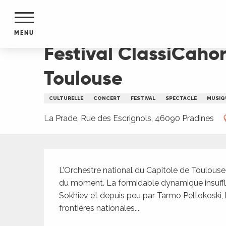
Aller
Accueil
Festival ClassiCahors : Orchestre natio
au
contenu
MENU
principal
Festival ClassiCahor
NTS
MENTS
Toulouse
S
URS
CULTURELLE
CONCERT
FESTIVAL
SPECTACLE
MUSIQ
La Prade, Rue des Escrignols, 46090 Pradines
du Lot
dans
Description
s le
L’Orchestre national du Capitole de Toulouse e
du moment. La formidable dynamique insufflé
Sokhiev et depuis peu par Tarmo Peltokoski, 
frontières nationales....
e