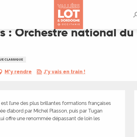
nal du Capitole de Toulouse
s : Orchestre national du
UE CLASSIQUE
M'y rendre
J'y vais en train !
st l’une des plus brillantes formations françaises 
e d’abord par Michel Plasson, puis par Tugan 
lui offre une renommée dépassant de loin les 