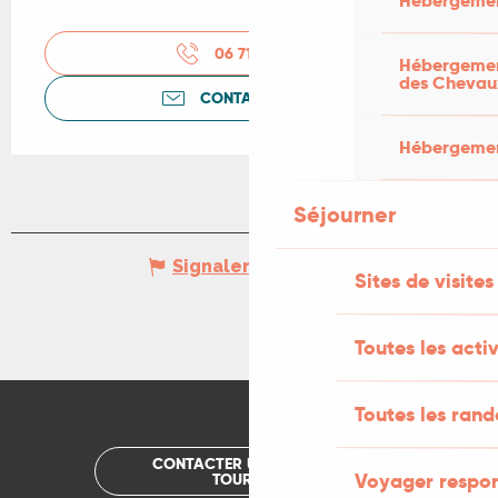
Hébergemen
06 71 26 12
▒▒
Hébergement
des Chevau
CONTACTEZ-NOUS
Hébergement
Séjourner
Signaler une erreur
Sites de visites
Toutes les activ
Toutes les ran
CONTACTER UN OFFICE DE
Voyager respo
TOURISME