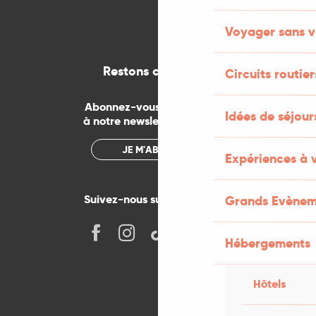
Voyager sans v
Restons connectés
Circuits routier
Abonnez-vous gratuitement
Idées de séjou
à notre newsletter mensuelle
JE M'ABONNE
Expériences à 
Suivez-nous sur les réseaux !
Grands Evènem
Hébergements
Hôtels