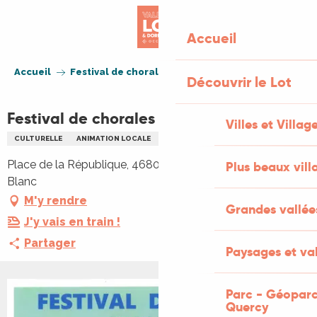
Aller
au
Accueil
contenu
principal
Accueil
Festival de chorales à Montcuq
Découvrir le Lot
Festival de chorales à Montcuq
Villes et Villag
CULTURELLE
ANIMATION LOCALE
FESTIVAL
CHANT
CHORALE
Place de la République, 46800 Montcuq-en-Quercy-
Plus beaux vill
Blanc
M'y rendre
Grandes vallée
J'y vais en train !
Partager
Paysages et val
Parc - Géoparc
+1 PHOTO
Quercy