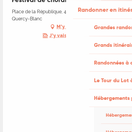
Randonner en itiné
Place de la République, 46800 Montcuq-en-
Quercy-Blanc
M'y rendre
Grandes rando
J'y vais en train !
Grands itinérai
Randonnées à c
Le Tour du Lot 
Hébergements 
Hébergemen