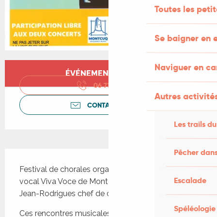
Toutes les peti
Se baigner en e
Ouverture et coordonnées
Naviguer en c
ÉVÉNEMENT TERMINÉ
06 71 26 12
▒▒
Autres activités
CONTACTEZ-NOUS
Les trails du
Pêcher dans
Description
Festival de chorales organisé par l'Ensemble 
Escalade
vocal Viva Voce de Montcuq sous la direction de 
Jean-Rodrigues chef de choeur.
Spéléologie
Ces rencontres musicales permettent de faire 