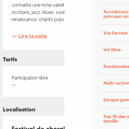
connaître une riche variété de styles: chants 
Accrobranch
occitans, jazz, blues, soul, chants de la 
parcours ac
renaissance, chants populaires. Elles...
Via Ferrata
Lire la suite
Vol libre
Tarifs
Randonnées
Tarifs 2026
Participation libre
Multi-activi
—
Escape game
Localisation
Top 10 des a
famille
Festival de chorales à Montcuq