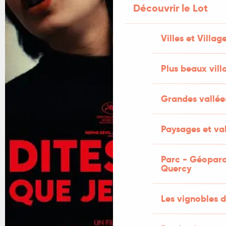
Découvrir le Lot
Villes et Villag
Plus beaux vill
Grandes vallée
Paysages et val
Parc - Géoparc
Quercy
Les vignobles d