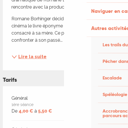
rencontre avec la productrice Sophie Révil
Naviguer en c
Romane Borhinger décide d’adapter pour le 
cinéma le livre éponyme de Clémentine Autain 
Autres activités
consacré à sa mère. Ce projet va l’obliger à se 
confronter à son passé...
Les trails du
Lire la suite
Pêcher dans
Escalade
Tarifs
Spéléologie
Tarifs 2026
Général
1ère séance
Accrobranch
De
4,00 €
à
5,50 €
parcours ac