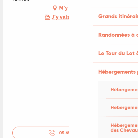
M'y rendre
Grands itinérai
J'y vais en train !
Randonnées à c
Le Tour du Lot 
Hébergements 
Hébergemen
Hébergemen
Hébergement
des Chevau
05 65 10 61
▒▒