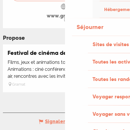
Hébergement
www.gramat.fr
Séjourner
Propose
Sites de visites
Festival de cinéma de Gramat
Toutes les activ
Films, jeux et animations tout au long du weekend.
Animations : ciné conférence, ciné p'tit dej, ciné plein
air, rencontres avec les invités d'honneur (producteur,...
Toutes les ran
Gramat
Voyager respo
Voyager sans v
Signaler une erreur