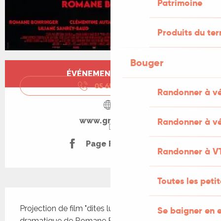
Patrimoine
Produits du ter
Bouger
Ouverture et coordonnées
ÉVÉNEMENT TERMINÉ
05 65 10 61
▒▒
Randonner à v
Randonner à vé
www.gramat.fr
Page Facebook
Randonner à V
Toutes les peti
Description
Projection de film "dites lui que je l'aime", comédie 
Se baigner en e
dramatique de Romane Bohringer, suivi d'une 