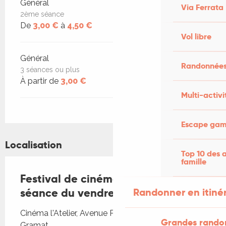
Général
Via Ferrata
2ème séance
De
3,00 €
à
4,50 €
Vol libre
Général
Randonnées
3 séances ou plus
À partir de
3,00 €
Multi-activi
Escape game
Localisation
Top 10 des a
famille
Festival de cinéma de Gramat -
Randonner en itiné
séance du vendredi
Cinéma l'Atelier, Avenue Paul Mazet, 46500
Grandes rando
Gramat