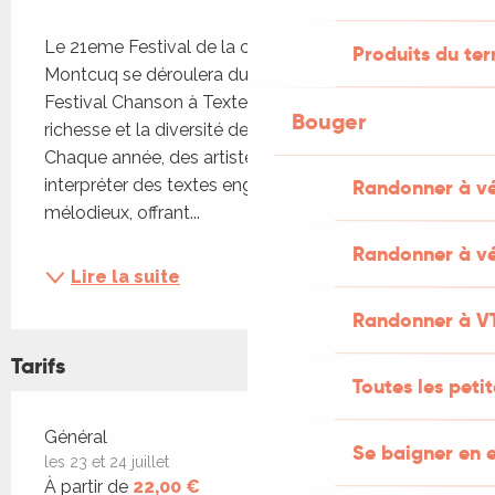
Description
Le 21eme Festival de la chanson à texte de 
Produits du ter
Montcuq se déroulera du 22 au 25 juillet 2026. Le 
Festival Chanson à Texte de Montcuq célèbre la 
Bouger
richesse et la diversité de la chanson d’auteur. 
Chaque année, des artistes talentueux viennent 
Randonner à v
interpréter des textes engagés, poétiques et 
mélodieux, offrant...
Randonner à vé
Lire la suite
Randonner à V
Tarifs
Toutes les peti
Tarifs 2026
Général
Se baigner en e
les 23 et 24 juillet
À partir de
22,00 €