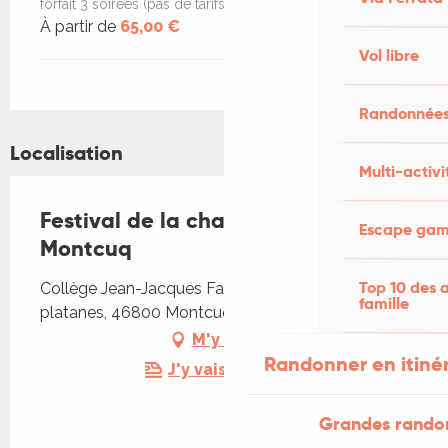
forfait 3 soirées (pas de tarifs réduits)
À partir de
65,00 €
Vol libre
Randonnées
Localisation
Multi-activi
Festival de la chanson à texte de
Escape game
Montcuq
Top 10 des a
Collège Jean-Jacques Faurie, 17 allée des
famille
platanes, 46800 Montcuq-en-Quercy-Blanc
M'y rendre
Randonner en itiné
J'y vais en train !
Grandes rando