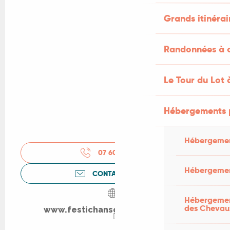
Grands itinérai
Randonnées à c
Le Tour du Lot 
Hébergements 
Hébergemen
07 60 09 21
▒▒
Hébergemen
CONTACTEZ-NOUS
Hébergement
des Chevau
www.festichanson-montcuq.com