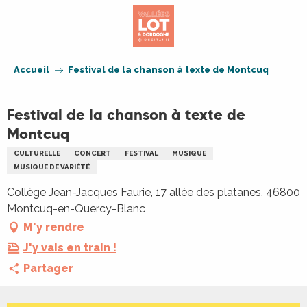
Aller
au
contenu
principal
Accueil
Festival de la chanson à texte de Montcuq
Festival de la chanson à texte de
Montcuq
CULTURELLE
CONCERT
FESTIVAL
MUSIQUE
MUSIQUE DE VARIÉTÉ
Collège Jean-Jacques Faurie, 17 allée des platanes, 46800
Montcuq-en-Quercy-Blanc
M'y rendre
J'y vais en train !
Partager