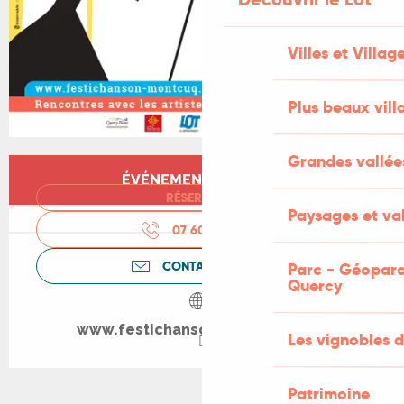
Villes et Villag
Plus beaux vill
Grandes vallée
Ouverture et coordonnées
ÉVÉNEMENT TERMINÉ
RÉSERVER
Paysages et val
07 60 09 21
▒▒
CONTACTEZ-NOUS
Parc - Géoparc
Quercy
www.festichanson-montcuq.com
Les vignobles d
Patrimoine