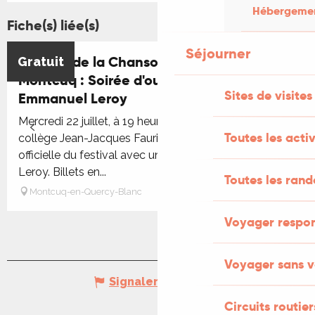
Hébergement
Fiche(s) liée(s)
Séjourner
Festival de la Chanson à Texte de
Gratuit
Montcuq : Soirée d'ouverture avec
Sites de visites
Emmanuel Leroy
Mercredi 22 juillet, à 19 heures, dans la cour du
Toutes les activ
collège Jean-Jacques Faurie, aura lieu l'inauguration
officielle du festival avec un concert d'Emmanuel
Leroy. Billets en...
Toutes les ran
Montcuq-en-Quercy-Blanc
Voyager respo
Voyager sans v
Signaler une erreur
Circuits routier