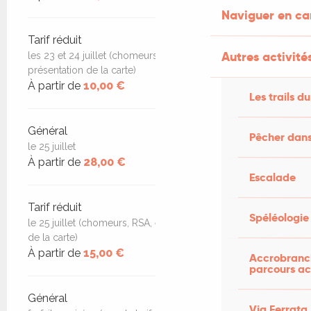
Naviguer en c
Tarif réduit
Autres activités
les 23 et 24 juillet (chomeurs, RSA, étudiants, sur
présentation de la carte)
À partir de
10,00 €
Les trails du
Général
Pêcher dans
le 25 juillet
À partir de
28,00 €
Escalade
Tarif réduit
Spéléologie
le 25 juillet (chomeurs, RSA, étudiants, sur présentation
de la carte)
À partir de
15,00 €
Accrobranch
parcours ac
Général
Via Ferrata