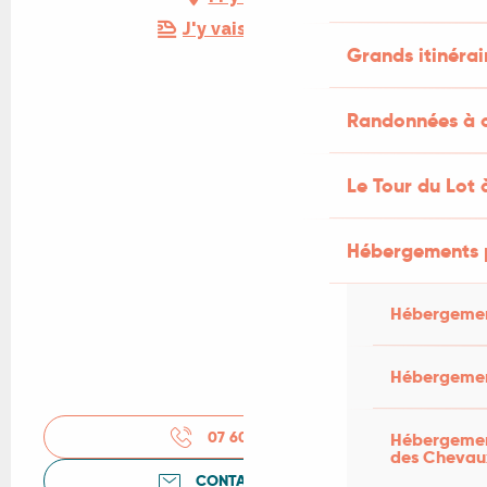
J'y vais en train !
Grands itinérai
Randonnées à c
Le Tour du Lot 
Hébergements 
Hébergemen
Hébergemen
07 60 09 21
▒▒
Hébergement
des Chevau
CONTACTEZ-NOUS