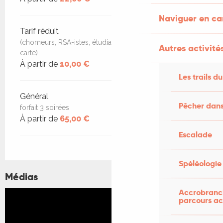
Naviguer en c
Tarif réduit
(chomeurs, RSA-istes, étudiants, sur présentation de la
Autres activités
carte)
À partir de
10,00 €
Les trails du
Général
Pêcher dans
forfait 3 soirées
À partir de
65,00 €
Escalade
Spéléologie
Médias
Accrobranch
parcours ac