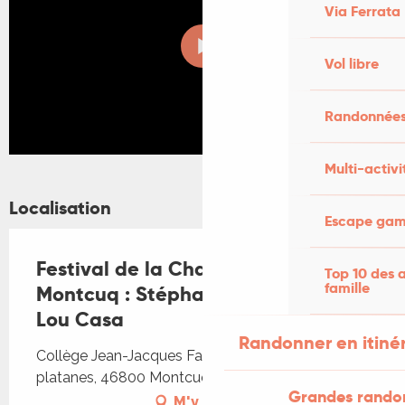
Via Ferrata
Vol libre
Randonnées
Multi-activi
Localisation
Escape game
Festival de la Chanson à Texte de
Top 10 des a
famille
Montcuq : Stéphane Balmino et
Lou Casa
Randonner en itiné
Collège Jean-Jacques Faurie, 17 allée des
platanes, 46800 Montcuq-en-Quercy-Blanc
Grandes rando
M'y rendre