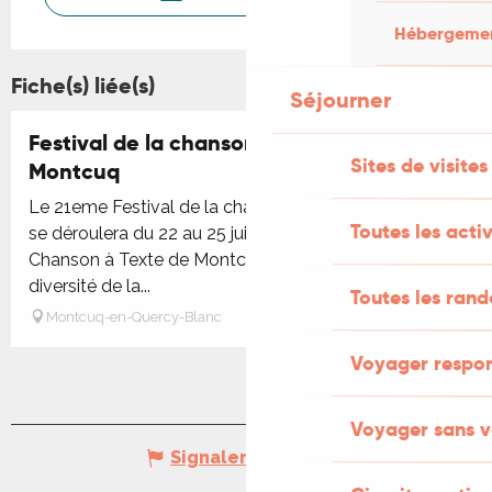
Hébergement
Fiche(s) liée(s)
Séjourner
Festival de la chanson à texte de
Réservable
Sites de visites
Montcuq
Le 21eme Festival de la chanson à texte de Montcuq
Toutes les activ
se déroulera du 22 au 25 juillet 2026. Le Festival
Chanson à Texte de Montcuq célèbre la richesse et la
diversité de la...
Toutes les ran
Montcuq-en-Quercy-Blanc
Voyager respo
Voyager sans v
Signaler une erreur