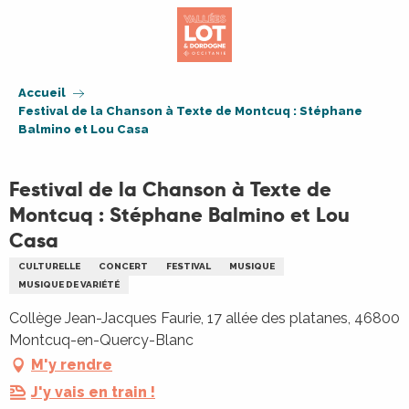
Aller
au
contenu
principal
Accueil
Festival de la Chanson à Texte de Montcuq : Stéphane
Balmino et Lou Casa
Festival de la Chanson à Texte de
Montcuq : Stéphane Balmino et Lou
Casa
CULTURELLE
CONCERT
FESTIVAL
MUSIQUE
MUSIQUE DE VARIÉTÉ
Collège Jean-Jacques Faurie, 17 allée des platanes, 46800
Montcuq-en-Quercy-Blanc
M'y rendre
J'y vais en train !