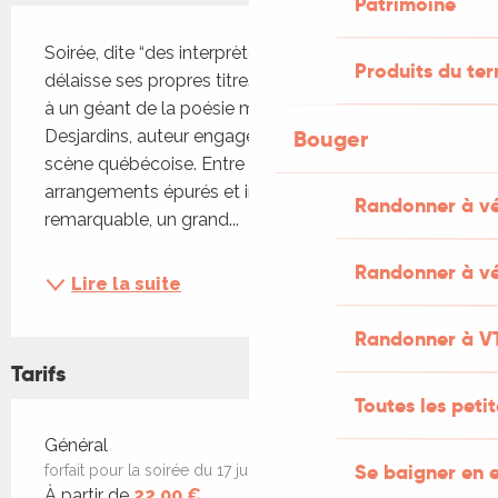
Patrimoine
Description
Soirée, dite “des interprètes” : Stéphane Balmino 
Produits du ter
délaisse ses propres titres pour rendre hommage 
à un géant de la poésie musicale : Richard 
Bouger
Desjardins, auteur engagé et incontournable de la 
scène québécoise. Entre textes puissants, 
arrangements épurés et intensité vocale 
Randonner à v
remarquable, un grand...
Randonner à vé
Lire la suite
Randonner à V
Tarifs
Toutes les peti
Tarifs 2026
Général
Se baigner en e
forfait pour la soirée du 17 juillet
À partir de
22,00 €