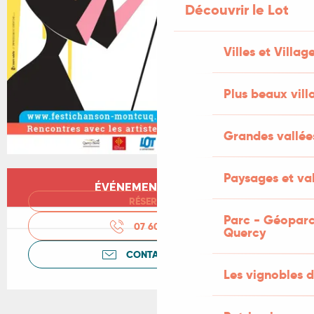
Découvrir le Lot
Villes et Villag
Plus beaux vill
Grandes vallée
Ouverture et coordonnées
Paysages et val
ÉVÉNEMENT TERMINÉ
RÉSERVER
Parc - Géoparc
07 60 09 21
▒▒
Quercy
CONTACTEZ-NOUS
Les vignobles d