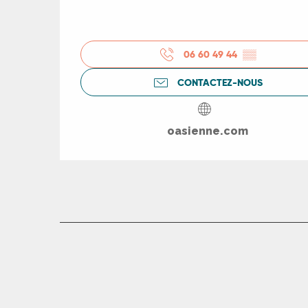
06 60 49 44
▒▒
R
CONTACTEZ-NOUS
ts
oasienne.com
rs
ns
ue