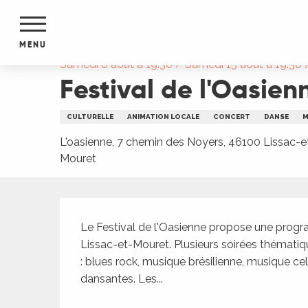
Aller
Accueil
Festival de l'Oasienne
au
contenu
MENU
principal
Samedi 8 août à 19:30 / Samedi 15 août à 19:30 / 
Festival de l'Oasien
NTS
MENTS
S
CULTURELLE
ANIMATION LOCALE
CONCERT
DANSE
M
URS
L'oasienne, 7 chemin des Noyers, 46100 Lissac-e
Mouret
du Lot
Description
dans
s le
Le Festival de l'Oasienne propose une progra
Lissac-et-Mouret. Plusieurs soirées thématiqu
: blues rock, musique brésilienne, musique cel
dansantes. Les...
e