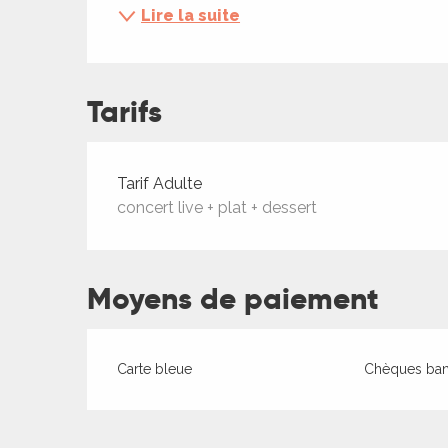
ches,
Lire la suite
 et
car
ues
Tarifs
a
ents
Tarifs 2026
Tarif Adulte
concert live + plat + dessert
es
ents
es
ités
Moyens de paiement
ames
piste
Carte bleue
Chèques banc
 faire