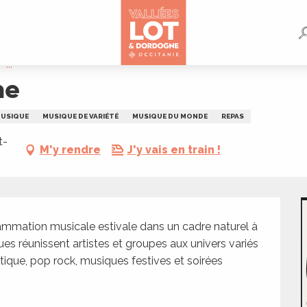
...
ne
USIQUE
MUSIQUE DE VARIÉTÉ
MUSIQUE DU MONDE
REPAS
t-
M'y rendre
J'y vais en train !
mmation musicale estivale dans un cadre naturel à 
es réunissent artistes et groupes aux univers variés 
tique, pop rock, musiques festives et soirées 