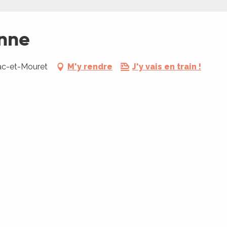
enne
sac-et-Mouret
M'y rendre
J'y vais en train !