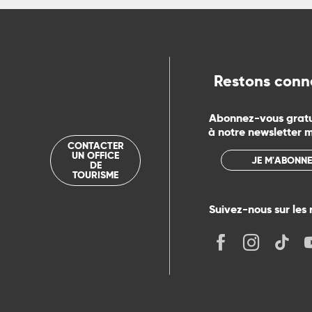
Restons conn
Abonnez-vous grat
à notre newsletter 
CONTACTER
UN OFFICE
JE M'ABONNE
DE
TOURISME
Suivez-nous sur les 
its
r