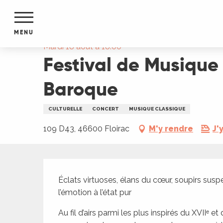
Aller
Accueil
Festival de Musique Baroque de Martel :
au
contenu
MENU
principal
Mardi 18 août à 18:00
Festival de Musique
NTS
MENTS
S
Baroque
URS
CULTURELLE
CONCERT
MUSIQUE CLASSIQUE
109 D43, 46600 Floirac
M'y rendre
J'
du Lot
dans
s le
Description
Éclats virtuoses, élans du cœur, soupirs susp
l’émotion à l’état pur
e
Au fil d’airs parmi les plus inspirés du XVIIᵉ et