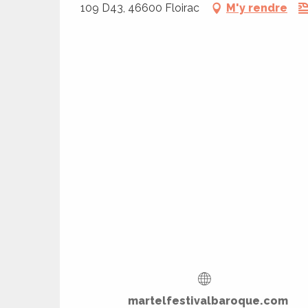
109 D43, 46600 Floirac
M'y rendre
ages
es
es
martelfestivalbaroque.com