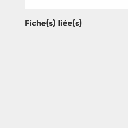
Fiche(s) liée(s)
R
ts
rs
ns