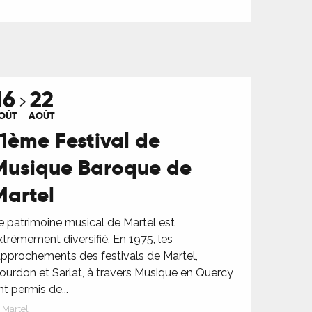
16
22
OÛT
AOÛT
11ème Festival de
Musique Baroque de
Martel
e patrimoine musical de Martel est
xtrêmement diversifié. En 1975, les
approchements des festivals de Martel,
ourdon et Sarlat, à travers Musique en Quercy
nt permis de...
Martel