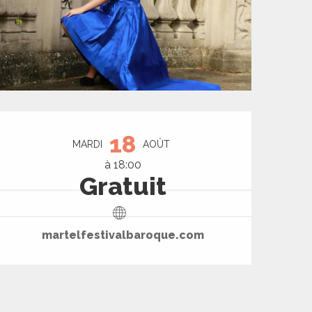
Ouverture et coord
18
MARDI
AOÛT
à 18:00
Gratuit
martelfestivalbaroque.com