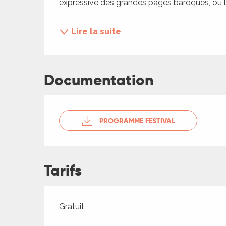
expressive des grandes pages baroques, où la
ches,
 et
Lire la suite
car
ues
a
Documentation
ents
es
PROGRAMME FESTIVAL
ents
es
ités
ames
Tarifs
piste
 faire
Tarifs 2026
Gratuit