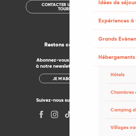
Idées de séjou
CONTACTER UN OFFICE DE
TOURISME
Expériences à 
Grands Evène
Restons connectés
Hébergements
Abonnez-vous gratuitement
à notre newsletter mensuelle
Hôtels
JE M'ABONNE
Chambres d
Suivez-nous sur les réseaux !
Camping da
Villages v