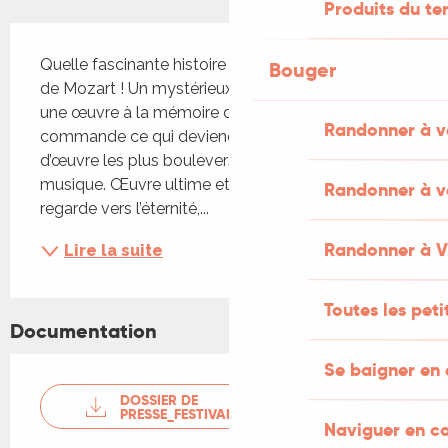
Produits du ter
Description
Quelle fascinante histoire que celle du Requiem 
Bouger
de Mozart ! Un mystérieux messager, souhaitant 
une œuvre à la mémoire de sa femme, 
Randonner à v
commande ce qui deviendra l’un des chefs-
d’œuvre les plus bouleversants de l’histoire de la 
musique. Œuvre ultime et inachevée, le Requiem 
Randonner à v
regarde vers l’éternité,...
Randonner à 
Lire la suite
Toutes les pet
Documentation
Se baigner en 
DOSSIER DE
PRESSE_FESTIVAL_ROCAMADOUR_2025_WEB
Naviguer en c