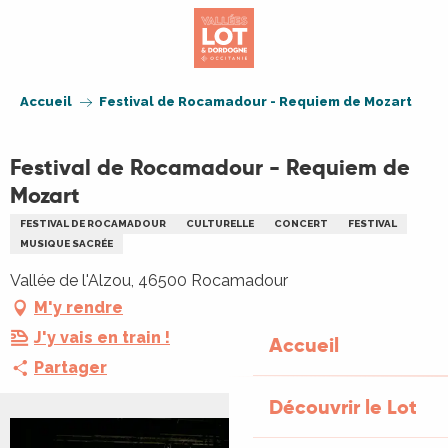
Aller
au
contenu
principal
Accueil
Festival de Rocamadour - Requiem de Mozart
Festival de Rocamadour - Requiem de
Mozart
FESTIVAL DE ROCAMADOUR
CULTURELLE
CONCERT
FESTIVAL
MUSIQUE SACRÉE
Vallée de l'Alzou, 46500 Rocamadour
M'y rendre
J'y vais en train !
Accueil
Partager
Découvrir le Lot