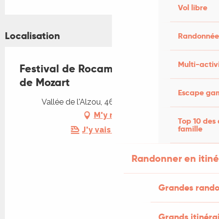
Vol libre
Localisation
Randonnées
Multi-activ
Festival de Rocamadour - Requiem
de Mozart
Escape gam
Vallée de l'Alzou, 46500 Rocamadour
M'y rendre
Top 10 des 
famille
J'y vais en train !
Randonner en itin
Grandes rando
Grands itinéra