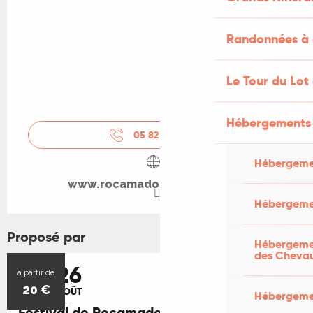
Randonnées à 
Le Tour du Lot
Hébergements 
05 82 92 67
▒▒
Hébergeme
www.rocamadourfestival.com
Hébergemen
Proposé par
Hébergemen
des Cheva
15
26
Réservable
à partir de
20
€
AOÛT
AOÛT
Hébergement
Festival de Rocamadour - Musique