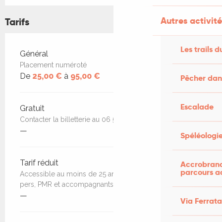
Autres activité
Tarifs
Les trails d
Tarifs 2026
Général
Placement numéroté
De
25,00 €
à
95,00 €
Pêcher dans
Escalade
Gratuit
Contacter la billetterie au 06 52 74 01 06
—
Spéléologi
Tarif réduit
Accrobranch
parcours a
Accessible au moins de 25 ans, groupes de plus de 10
pers, PMR et accompagnants
—
Via Ferrata