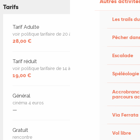
Autres activités
Tarifs
Les trails du
Tarifs 2026
Tarif Adulte
voir politique tarifaire de 20 à 28 euros
Pêcher dans
28,00 €
Escalade
Tarif réduit
voir politique tarifaire de 14 à 19 euros
Spéléologie
19,00 €
Accrobranch
Général
parcours ac
cinéma 4 euros
—
Via Ferrata
Gratuit
Vol libre
rencontre