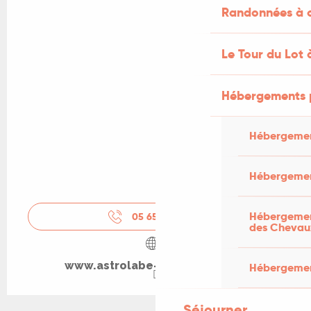
Randonnées à c
Le Tour du Lot 
Hébergements 
Hébergemen
Hébergemen
Hébergement
05 65 34 24
▒▒
des Chevau
www.astrolabe-grand-figeac.fr
Hébergement
Séjourner