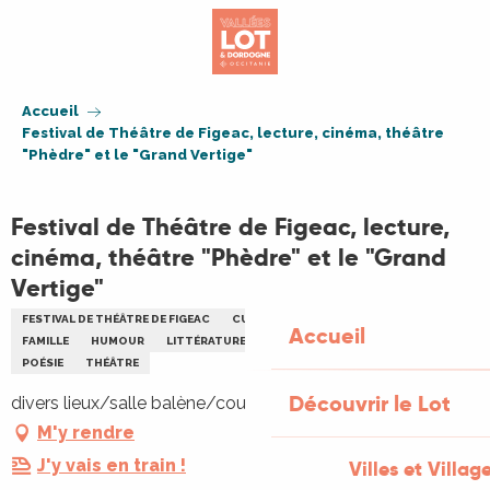
Aller
au
contenu
principal
Accueil
Festival de Théâtre de Figeac, lecture, cinéma, théâtre
"Phèdre" et le "Grand Vertige"
Festival de Théâtre de Figeac, lecture,
cinéma, théâtre "Phèdre" et le "Grand
Vertige"
FESTIVAL DE THÉÂTRE DE FIGEAC
CULTURELLE
FESTIVAL
THÉÂTRE
Accueil
FAMILLE
HUMOUR
LITTÉRATURE
NOCTURNE
PLEIN AIR
POÉSIE
THÉÂTRE
Découvrir le Lot
divers lieux/salle balène/cour du Puy, 46100 Figeac
M'y rendre
J'y vais en train !
Villes et Villag