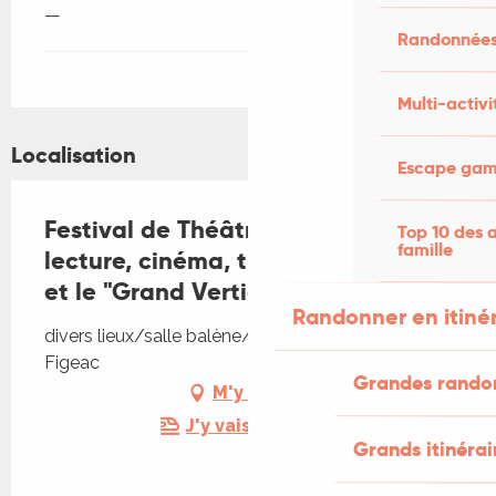
—
Randonnées
Multi-activi
Localisation
Escape game
Festival de Théâtre de Figeac,
Top 10 des a
famille
lecture, cinéma, théâtre "Phèdre"
et le "Grand Vertige"
Randonner en itiné
divers lieux/salle balène/cour du Puy, 46100
Figeac
Grandes rando
M'y rendre
J'y vais en train !
Grands itinérai