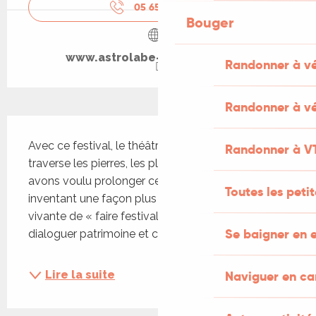
05 65 34 24
▒▒
Bouger
www.astrolabe-grand-figeac.fr
Randonner à v
Randonner à vé
Description
Avec ce festival, le théâtre habite Figeac. Il en 
Randonner à V
traverse les pierres, les places, les regards. Nous 
avons voulu prolonger cet élan, sans nostalgie, en 
Toutes les peti
inventant une façon plus libre, plus joyeuse, plus 
vivante de « faire festival » : investir la ville, faire 
Se baigner en e
dialoguer patrimoine et création,...
Lire la suite
Naviguer en c