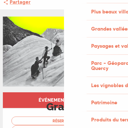
Partager
Plus beaux vill
+2 PHOTOS
Grandes vallée
Paysages et val
Parc - Géoparc
Quercy
Les vignobles d
Ouverture et coordonnées
ÉVÉNEMENT TERMINÉ
Patrimoine
Gratuit
Produits du ter
RÉSERVER