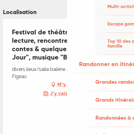
Multi-activi
Localisation
Escape game
Festival de théâtre de Figeac,
lecture, rencontre, théâtre : "Trois
Top 10 des a
famille
contes & quelques", et "le grand
Jour", musique "Balango"
Randonner en itiné
divers lieux/salle balène /cour du Puy, 46100
Figeac
Grandes rando
M'y rendre
J'y vais en train !
Grands itinérai
Randonnées à c