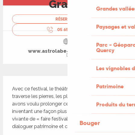
Gratuit
Grandes vallée
RÉSERVER
Paysages et val
05 65 34 24
▒▒
Parc - Géoparc
Quercy
www.astrolabe-grand-figeac.fr
Les vignobles d
Description
Patrimoine
Avec ce festival, le théâtre habite Figeac. Il en 
traverse les pierres, les places, les regards. Nous 
avons voulu prolonger cet élan, sans nostalgie, en 
Produits du ter
inventant une façon plus libre, plus joyeuse, plus 
vivante de « faire festival » : investir la ville, faire 
Bouger
dialoguer patrimoine et création,...