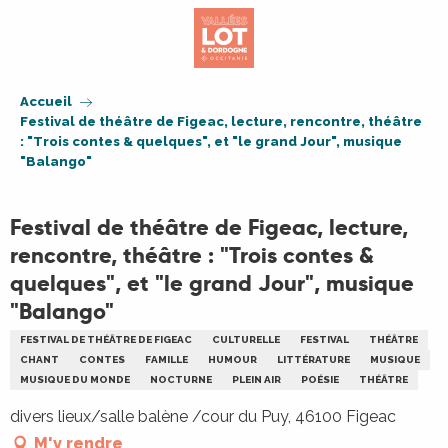
Aller
au
contenu
principal
Accueil
Festival de théâtre de Figeac, lecture, rencontre, théâtre
: "Trois contes & quelques", et "le grand Jour", musique
"Balango"
Festival de théâtre de Figeac, lecture,
rencontre, théâtre : "Trois contes &
quelques", et "le grand Jour", musique
"Balango"
FESTIVAL DE THÉÂTRE DE FIGEAC
CULTURELLE
FESTIVAL
THÉÂTRE
CHANT
CONTES
FAMILLE
HUMOUR
LITTÉRATURE
MUSIQUE
MUSIQUE DU MONDE
NOCTURNE
PLEIN AIR
POÉSIE
THÉÂTRE
divers lieux/salle balène /cour du Puy, 46100 Figeac
M'y rendre