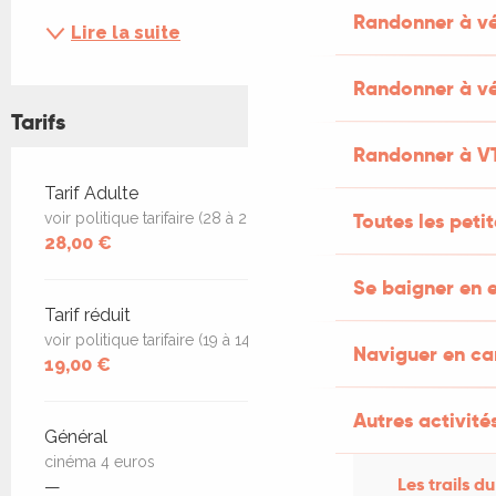
Randonner à v
Lire la suite
Randonner à vé
Tarifs
Randonner à V
Tarifs 2026
Tarif Adulte
Toutes les peti
voir politique tarifaire (28 à 20 selon le spectacle
28,00 €
Se baigner en e
Tarif réduit
voir politique tarifaire (19 à 14) selon le spectacle
Naviguer en c
19,00 €
Autres activités
Général
cinéma 4 euros
Les trails du
—