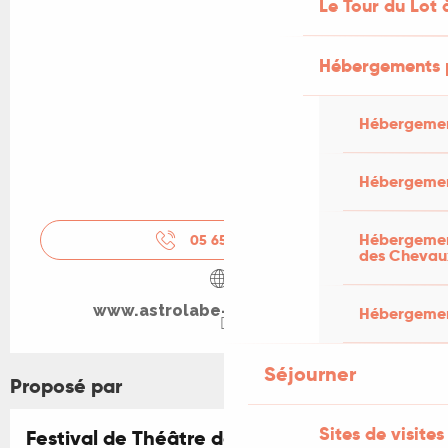
Le Tour du Lot 
Hébergements 
Hébergemen
Hébergemen
Hébergement
05 65 34 24
▒▒
des Chevau
www.astrolabe-grand-figeac.fr
Hébergement
Séjourner
Proposé par
Sites de visites
Festival de Théâtre de Figeac