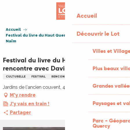
Aller
au
Accueil
contenu
principal
Accueil
Découvrir le Lot
Festival du livre du Haut Quercy - rencontre avec David
Naïm
Villes et Villag
Festival du livre du Haut Quercy -
rencontre avec David Naïm
Plus beaux vill
CULTURELLE
FESTIVAL
RENCONTRES
LITTÉRATURE
Grandes vallée
Jardins de l'ancien couvent, 46200 Meyronne
M'y rendre
Paysages et val
J'y vais en train !
Partager
Parc - Géoparc
Quercy