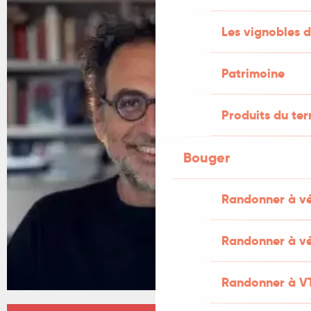
Les vignobles d
Patrimoine
Produits du ter
Bouger
Randonner à v
Randonner à vé
Randonner à V