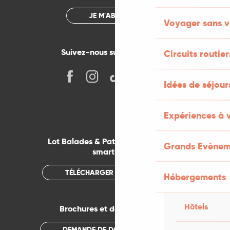
JE M'ABONNE
Voyager sans v
Suivez-nous sur les réseaux !
Circuits routier
Idées de séjou
Expériences à 
Lot Balades & Patrimoines sur votre
Grands Evènem
smartphone
TÉLÉCHARGER L'APPLICATION
Hébergements
Hôtels
Brochures et documentations
DEMANDE DE DOCUMENTATION