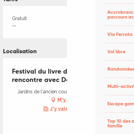
Accrobranch
parcours ac
Tarifs 2026
Gratuit
—
Via Ferrata
Localisation
Vol libre
Randonnées
Festival du livre du Haut Quercy -
rencontre avec David Naïm
Multi-activi
Jardins de l'ancien couvent, 46200 Meyronne
M'y rendre
Escape game
J'y vais en train !
Top 10 des a
famille