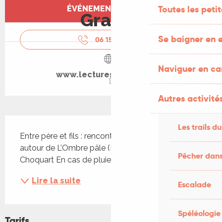
Ouverture et coordonnées
Toutes les peti
ÉVÉNEMENT TERMINÉ
Gratuit
Se baigner en e
06 15 78 42
▒▒
Naviguer en c
www.lecturesfestival.com
Autres activités
Description
Les trails du
Entre père et fils : rencontre avec David Naïm 
autour de L’Ombre pâle (L’Antilope), lu par Florian 
Pêcher dans
Choquart En cas de pluie repli à la salle des fêtes
Lire la suite
Escalade
Spéléologie
Tarifs