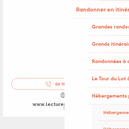
Randonner en itiné
Grandes rando
Grands itinérai
Randonnées à c
Le Tour du Lot 
06 15 78 42
▒▒
Hébergements 
www.lecturesfestival.com
Hébergemen