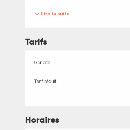
ches,
 et
Lire la suite
car
ues
a
Tarifs
ents
es
Tarifs 2026
Général
ents
es
ités
Tarif réduit
ames
piste
 faire
Horaires