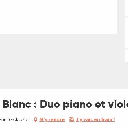
 Blanc : Duo piano et vio
Sainte Alauzie
M'y rendre
J'y vais en train !