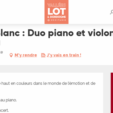
violon
lanc : Duo piano et violo
te
M'y rendre
J'y vais en train !
 haut en couleurs dans le monde de l’émotion et de 
 au piano.
cert.