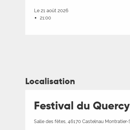
Le 21 août 2026
21:00
ages
Localisation
es
es
Festival du Quercy
Salle des fêtes, 46170 Castelnau Montratier-