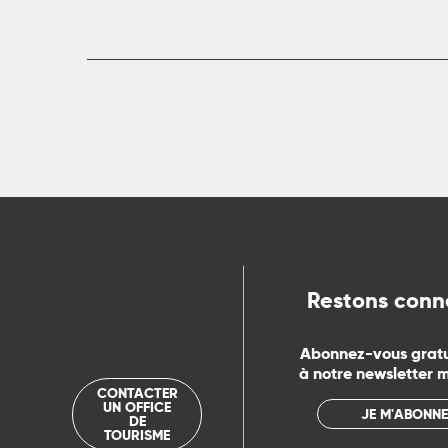
rs
ns
ue
Restons conn
Abonnez-vous grat
à notre newsletter 
CONTACTER
UN OFFICE
JE M'ABONNE
DE
TOURISME