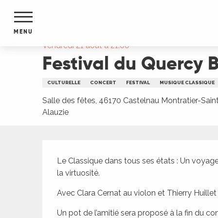
Aller
Accueil
Festival du Quercy Blanc : Duo piano et 
au
contenu
MENU
principal
Vendredi 21 août à 21:00
Festival du Quercy B
NTS
MENTS
S
CULTURELLE
CONCERT
FESTIVAL
MUSIQUE CLASSIQUE
URS
Salle des fêtes, 46170 Castelnau Montratier-Sain
Alauzie
du Lot
Description
dans
s le
Le Classique dans tous ses états : Un voyage
la virtuosité.
Avec Clara Cernat au violon et Thierry Huillet
e
Un pot de l’amitié sera proposé à la fin du con