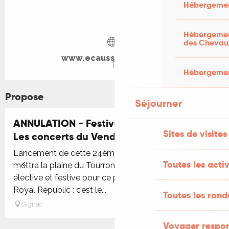
Hébergemen
Hébergement
des Chevau
www.ecaussysteme.com
Hébergement
Propose
Séjourner
ANNULATION - Festival Ecaussystème :
Réservable
Sites de visites
Les concerts du Vendredi
Lancement de cette 24ème édition de folie qui
Toutes les activ
mettra la plaine du Tourron en émoi ! Programmation
élective et festive pour ce premier jour de festival
Royal Republic : c’est le...
Toutes les ran
Gignac
Voyager respo