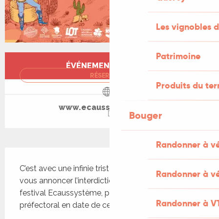
Les vignobles d
Patrimoine
Ouverture et coordonnées
ÉVÉNEMENT TERMINÉ
RÉSERVER
Produits du ter
www.ecaussysteme.com
Bouger
Randonner à v
Description
C’est avec une infinie tristesse que nous devons 
Randonner à vé
vous annoncer l’interdiction de la 24 édition du 
festival Ecaussystème, prononcée par arrêté 
Randonner à V
préfectoral en date de ce jour.