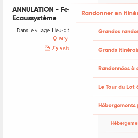
ANNULATION - Festival
Randonner en itiné
Ecaussystème
Dans le village, Lieu-dit Touron, 46600 Gignac
Grandes rando
M'y rendre
J'y vais en train !
Grands itinérai
Randonnées à c
Le Tour du Lot 
Hébergements 
Hébergemen