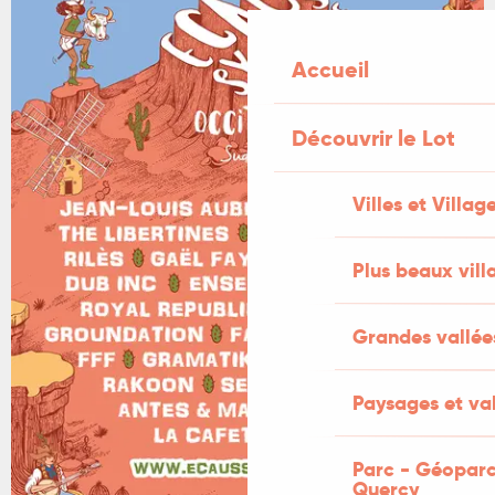
Accueil
Découvrir le Lot
Villes et Villag
Plus beaux vill
Grandes vallée
Paysages et val
Parc - Géoparc
Quercy