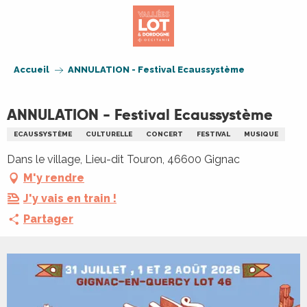
Aller
au
contenu
principal
Accueil
ANNULATION - Festival Ecaussystème
ANNULATION - Festival Ecaussystème
ECAUSSYSTÈME
CULTURELLE
CONCERT
FESTIVAL
MUSIQUE
Dans le village, Lieu-dit Touron, 46600 Gignac
M'y rendre
J'y vais en train !
Partager