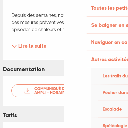
Toutes les peti
Depuis des semaines, nous avons mis en place 
des mesures préventives pour répondre aux 
Se baigner en e
épisodes de chaleurs et aux alertes...
Naviguer en c
Lire la suite
Autres activités
Documentation
Les trails du
COMMUNIQUÉ DE PRESSE - 3X -
Pêcher dans
AMPLI - HORAIRE
Escalade
Tarifs
Spéléologie