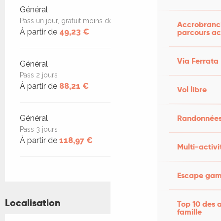
Tarifs 2026
Général
Pass un jour, gratuit moins de 10 ans
Accrobranch
À partir de
49,23 €
parcours ac
Via Ferrata
Général
Pass 2 jours
À partir de
88,21 €
Vol libre
Randonnées
Général
Pass 3 jours
À partir de
118,97 €
Multi-activi
Escape game
Localisation
Top 10 des a
famille