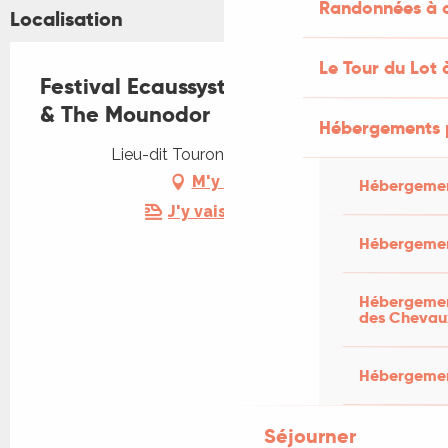
Randonnées à c
Localisation
Le Tour du Lot 
Festival Ecaussystème : Komodrag
& The Mounodor
Hébergements 
Lieu-dit Touron, 46600 Gignac
M'y rendre
Hébergemen
J'y vais en train !
Hébergemen
Hébergement
des Chevau
Hébergement
Séjourner