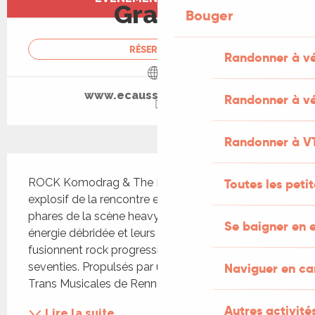
Gratuit
Bouger
RÉSERVER
Randonner à v
www.ecaussysteme.com
Randonner à vé
Randonner à V
Description
Toutes les peti
ROCK Komodrag & The Mounodor est le fruit 
explosif de la rencontre entre deux groupes 
phares de la scène heavy psych-rock. Avec leur 
Se baigner en e
énergie débridée et leurs riffs saturés, ils 
fusionnent rock progressif et psychédélisme 
Naviguer en c
seventies. Propulsés par un live légendaire aux 
Trans Musicales de Rennes,...
Autres activités
Lire la suite