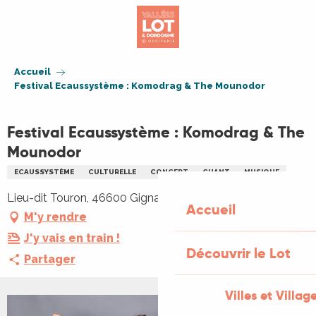
Aller
au
contenu
principal
Accueil
Festival Ecaussystème : Komodrag & The Mounodor
Festival Ecaussystème : Komodrag & The
Mounodor
ECAUSSYSTÈME
CULTURELLE
CONCERT
CHANT
MUSIQUE
Lieu-dit Touron, 46600 Gignac
Accueil
M'y rendre
J'y vais en train !
Découvrir le Lot
Partager
Villes et Villag