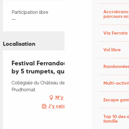
Accrobranch
Tarifs 2026
Participation libre
parcours ac
—
Via Ferrata
Localisation
Vol libre
Festival Ferrandou Musique - Five
Randonnées
by 5 trumpets, quintette à cuivres
Multi-activi
Collégiale du Château de Castelnau, 46130
Prudhomat
M'y rendre
Escape game
J'y vais en train !
Top 10 des a
famille