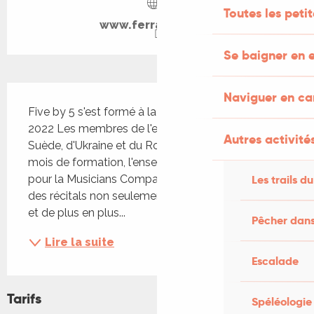
Toutes les peti
www.ferrandou.org
Se baigner en e
Description
Naviguer en c
Five by 5 s'est formé à la RAM en septembre 
2022 Les membres de l'ensemble viennent de 
Autres activités
Suède, d'Ukraine et du Royaume-Uni. Après trois 
mois de formation, l'ensemble remporte des prix 
Les trails du
pour la Musicians Company à Londres et donne 
des récitals non seulement à Londres mais bien 
et de plus en plus...
Pêcher dans
Lire la suite
Escalade
Tarifs
Spéléologie