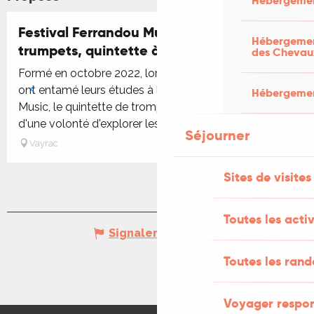
Hébergemen
Festival Ferrandou Musique - Five by 5
Hébergement
trumpets, quintette à cuivres
des Chevau
Formé en octobre 2022, lorsque ses cinq membres
ont entamé leurs études à la Royal Academy of
Hébergement
Music, le quintette de trompettes FiveBy5 est né
d'une volonté d'explorer les...
Séjourner
Vayrac
Sites de visites
Toutes les activ
Signaler une erreur
Toutes les ran
Voyager respo