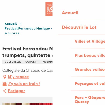
Aller
au
Accueil
contenu
principal
Accueil
Découvrir le Lot
Festival Ferrandou Musique - Five by 5 trumpets, quintette
à cuivres
Villes et Villag
Festival Ferrandou Musique - Five by 5
trumpets, quintette à cuivres
Plus beaux vill
CULTURELLE
CONCERT
MUSIQUE CLASSIQUE
Grandes vallée
Collégiale du Château de Castelnau, 46130 Prudhomat
M'y rendre
Paysages et val
J'y vais en train !
Partager
Parc - Géoparc
Quercy