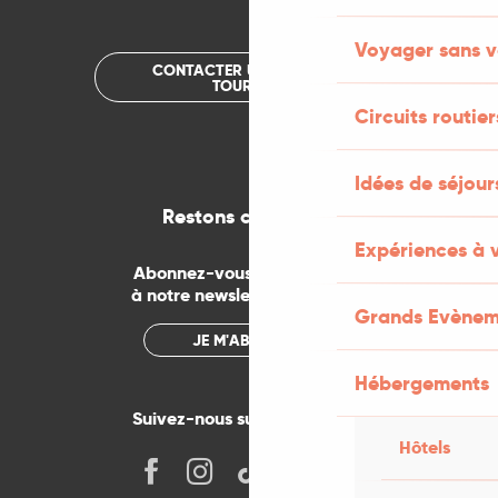
Voyager sans v
CONTACTER UN OFFICE DE
TOURISME
Circuits routier
Idées de séjou
Restons connectés
Expériences à 
Abonnez-vous gratuitement
à notre newsletter mensuelle
Grands Evènem
JE M'ABONNE
Hébergements
Suivez-nous sur les réseaux !
Hôtels