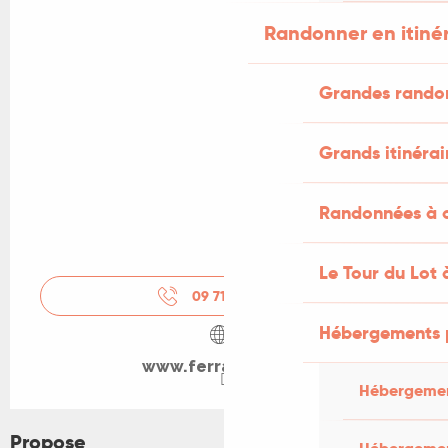
Randonner en itiné
Grandes rando
Grands itinérai
Randonnées à c
Le Tour du Lot 
09 71 59 26
▒▒
Hébergements 
www.ferrandou.org
Hébergemen
Propose