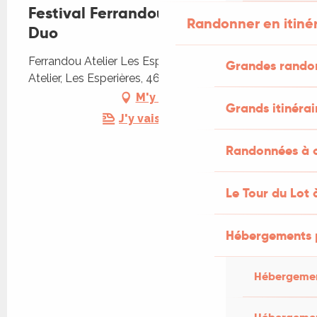
Festival Ferrandou Musique - MZ
Randonner en itiné
Duo
Ferrandou Atelier Les Esperières, Ferrandou
Grandes rando
Atelier, Les Esperières, 46130 Tauriac
M'y rendre
Grands itinérai
J'y vais en train !
Randonnées à c
Le Tour du Lot 
Hébergements 
Hébergemen