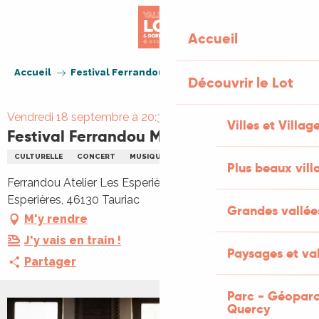
Aller
au
Accueil
contenu
principal
Accueil
Festival Ferrandou Musique - MZ Duo
Découvrir le Lot
Vendredi 18 septembre à 20:30
Villes et Villag
Festival Ferrandou Musique - MZ Duo
CULTURELLE
CONCERT
MUSIQUE
MUSIQUE CLASSIQUE
Plus beaux vill
Ferrandou Atelier Les Esperières, Ferrandou Atelier, Les
Esperières, 46130 Tauriac
Grandes vallée
M'y rendre
J'y vais en train !
Paysages et val
Partager
Parc - Géoparc
Quercy