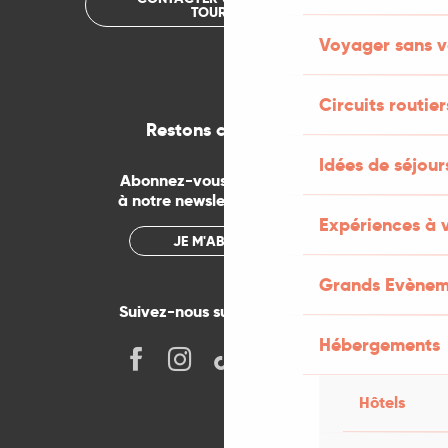
TOURISME
Voyager sans v
Circuits routier
Restons connectés
Idées de séjou
Abonnez-vous gratuitement
à notre newsletter mensuelle
Expériences à 
JE M'ABONNE
Grands Evènem
Suivez-nous sur les réseaux !
Hébergements
Hôtels