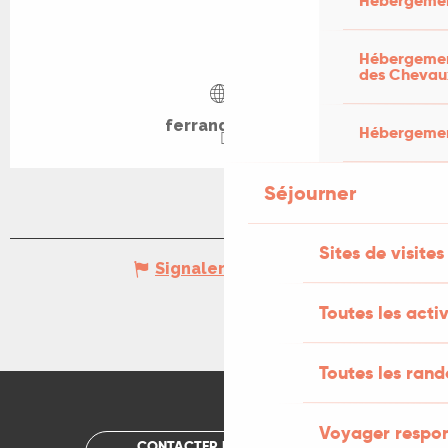
Hébergemen
Hébergement
des Chevau
ferrandou.org
Hébergement
Séjourner
Sites de visites
Signaler une erreur
Toutes les activ
Toutes les ran
Voyager respo
CONTACTER UN OFFICE DE