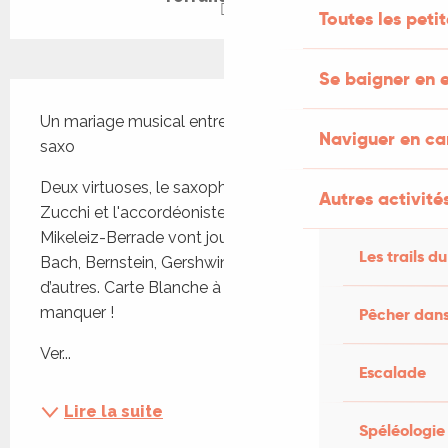
Toutes les peti
Se baigner en e
Description
Un mariage musical entre un accordéon et un 
Naviguer en c
saxo
Deux virtuoses, le saxophoniste canadien David 
Autres activités
Zucchi et l'accordéoniste espagnol Iñigo 
Mikeleiz-Berrade vont jouer des œuvres d’Albeniz, 
Les trails du
Bach, Bernstein, Gershwin, Granados, Grieg et bien 
d’autres. Carte Blanche à ces superstars, à ne pas 
manquer !
Pêcher dans
Ver...
Escalade
Lire la suite
Spéléologie