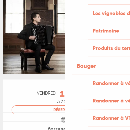
Les vignobles d
Patrimoine
Produits du ter
Bouger
Ouverture et coordonnées
Randonner à v
18
VENDREDI
SEPTEMBRE
Randonner à vé
à 20:30
RÉSERVER
Randonner à V
ferrandou.org