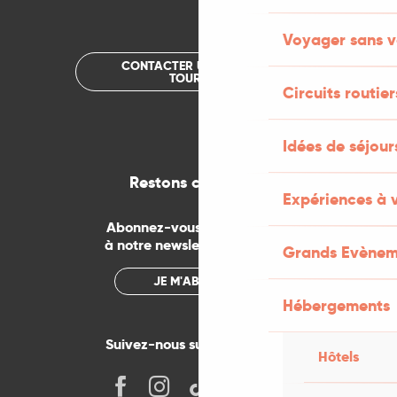
Voyager sans v
CONTACTER UN OFFICE DE
TOURISME
Circuits routier
Idées de séjou
Restons connectés
Expériences à 
Abonnez-vous gratuitement
à notre newsletter mensuelle
Grands Evènem
JE M'ABONNE
Hébergements
Suivez-nous sur les réseaux !
Hôtels