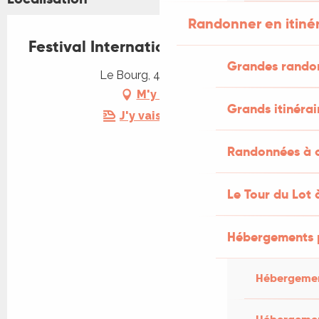
Randonner en itiné
Festival International d'Accordéon
Grandes rando
Le Bourg, 46140 Albas
M'y rendre
Grands itinérai
J'y vais en train !
Randonnées à c
Le Tour du Lot 
Hébergements 
Hébergemen