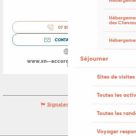
Hébergemen
Hébergement
des Chevau
07 80 05 17
▒▒
CONTACTEZ-NOUS
Hébergement
Séjourner
www.xn--accordon-albas-gkb.fr
Sites de visites
Toutes les activ
Signaler une erreur
Toutes les ran
Voyager respo