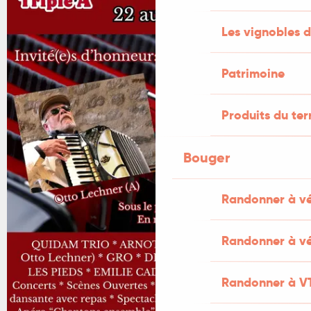
Les vignobles d
Patrimoine
Produits du ter
Bouger
Randonner à v
Randonner à vé
Randonner à V