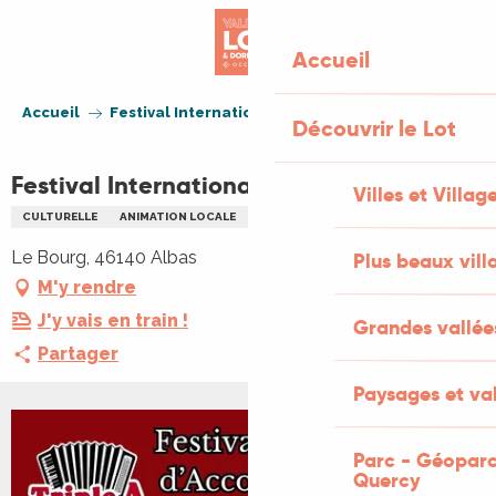
Aller
au
Accueil
contenu
principal
Accueil
Festival International d'Accordéon
Découvrir le Lot
Festival International d'Accordéon
Villes et Villag
CULTURELLE
ANIMATION LOCALE
FESTIVAL
MUSIQUE
Le Bourg, 46140 Albas
Plus beaux vill
M'y rendre
J'y vais en train !
Grandes vallée
Partager
Paysages et val
Parc - Géoparc
Quercy