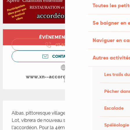
Toutes les peti
Se baigner en e
Ouverture et coordonnées
ÉVÉNEMENT TERMINÉ
Naviguer en c
07 80 05 17
▒▒
CONTACTEZ-NOUS
Autres activités
Les trails du
www.xn--accordon-albas-gkb.fr
Pêcher dans
Description
Escalade
Albas, pittoresque village médiéval au bord du 
Lot, vibrera de nouveau sous les sons de 
Spéléologie
l'accordéon. Pour la 4ème édition du Festival 