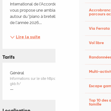
International de l'Accordéon, l'association Triple A 
Accrobranch
vous propose une ambiance festive et joyeuse 
parcours ac
autour du "piano à bretelles", nommé instrument 
de l'année 2026....
Via Ferrata
Lire la suite
Vol libre
Tarifs
Randonnées
Multi-activi
Tarifs 2026
Général
Informations sur le site https://www.xn--accordon-albas-
gkb.fr/
Escape game
—
Top 10 des a
famille
Localisation