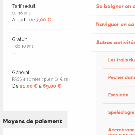
Se baigner en e
Tarif réduit
10-16 ans
À partir de
7,00 €
Naviguer en c
Gratuit
Autres activités
- de 10 ans
—
Les trails du
Général
Pêcher dans
PASS 4 soirées : plein:69€ réduit:47€ jeune:21€
De
21,00 €
à
69,00 €
Escalade
Spéléologie
Moyens de paiement
Accrobranch
parcours ac