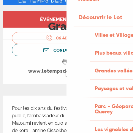
Ouverture et coordonnées
Découvrir le Lot
ÉVÉNEMENT TERMINÉ
Gratuit
Villes et Villag
06 40 66 64
▒▒
CONTACTEZ-NOUS
Plus beaux vill
Grandes vallée
www.letempsdesguitares.com
Paysages et val
Description
Parc - Géoparc
Pour les dix ans du festival, très réclamé par notre 
Quercy
public, l’ambassadeur du oud marocain Driss El 
Maloumi revient en duo avec le magnifique joueur 
Les vignobles d
de kora Lamine Cissokho qui se présente ainsi : 