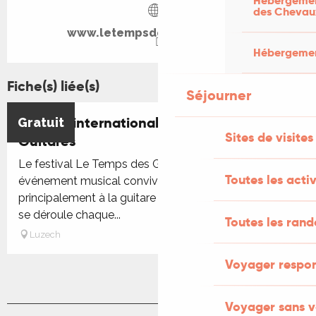
Hébergement
des Chevau
www.letempsdesguitares.com
Hébergement
Fiche(s) liée(s)
Séjourner
Festival international le Temps des
Gratuit
Réservable
Sites de visites
Guitares
Le festival Le Temps des Guitares à Luzech est un
Toutes les activ
événement musical convivial et chaleureux, dédié
principalement à la guitare sous toutes ses formes. Il
se déroule chaque...
Toutes les ran
Luzech
Voyager respo
Voyager sans v