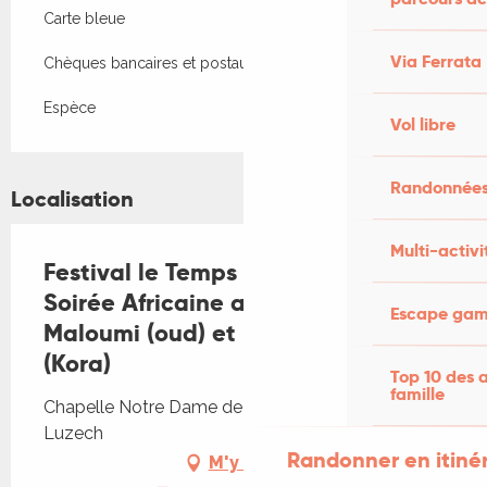
Carte bleue
Via Ferrata
Chèques bancaires et postaux
Espèce
Vol libre
Randonnées
Localisation
Multi-activi
Festival le Temps des Guitares :
Soirée Africaine avec Driss El
Escape game
Maloumi (oud) et Lamine Cissokho
(Kora)
Top 10 des a
famille
Chapelle Notre Dame de l'Île, Route de l'Île, 46140
Luzech
Randonner en itiné
M'y rendre