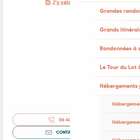
J'y vais en train !
Grandes rando
Grands itinérai
Randonnées à c
Le Tour du Lot 
Hébergements 
Hébergemen
06 40 66 64
▒▒
Hébergemen
CONTACTEZ-NOUS