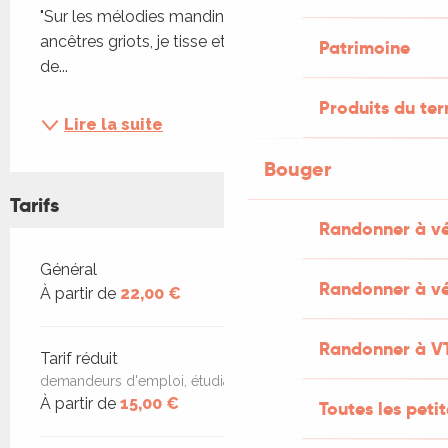
"Sur les mélodies mandingues héritées de mes 
ancêtres griots, je tisse et métisse tons et accords 
Patrimoine
de...
Produits du ter
Lire la suite
Bouger
Tarifs
Randonner à v
Tarifs 2026
Général
Randonner à vé
À partir de
22,00 €
Randonner à V
Tarif réduit
demandeurs d'emploi, étudiants, jeune 17-18 ans
À partir de
15,00 €
Toutes les peti