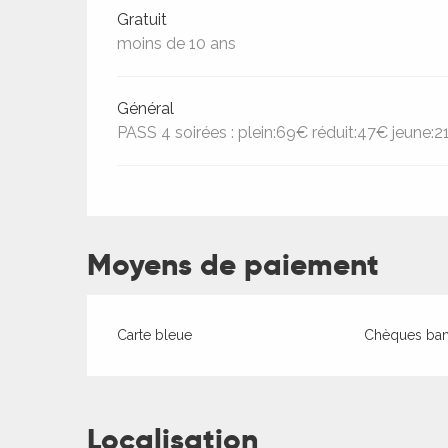
Gratuit
moins de 10 ans
Général
PASS 4 soirées : plein:69€ réduit:47€ jeune:2
Moyens de paiement
Carte bleue
Chèques banc
Localisation