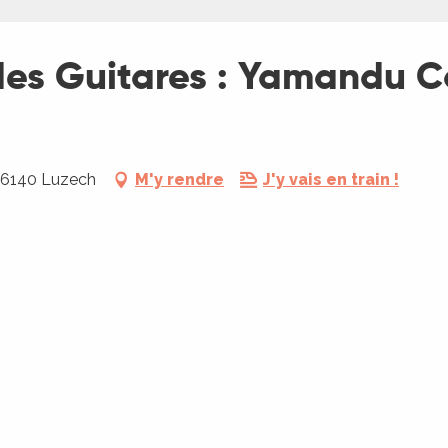
des Guitares : Yamandu C
, 46140 Luzech
M'y rendre
J'y vais en train !