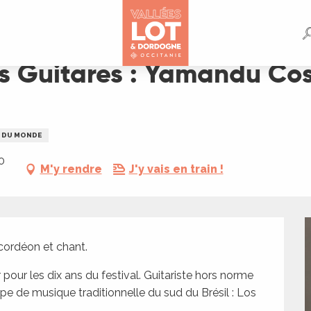
du Costa et Los Hermanos Guedes
es Guitares : Yamandu Co
 DU MONDE
0
M'y rendre
J'y vais en train !
ccordéon et chant.
our les dix ans du festival. Guitariste hors norme 
upe de musique traditionnelle du sud du Brésil : Los 