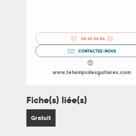
06 40 66 64
▒▒
CONTACTEZ-NOUS
www.letempsdesguitares.com
Fiche(s) liée(s)
R
Gratuit
ts