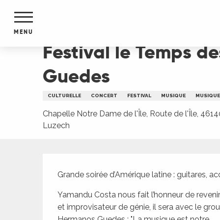
Aller
Accueil
Festival le Temps des Guitares : Yaman
au
contenu
MENU
principal
Festival le Temps d
NTS
MENTS
Guedes
S
URS
CULTURELLE
CONCERT
FESTIVAL
MUSIQUE
MUSIQUE
Chapelle Notre Dame de l'Île, Route de l'Île, 4614
Luzech
du Lot
dans
s le
Description
Grande soirée d’Amérique latine : guitares, a
Yamandu Costa nous fait l’honneur de revenir p
e
et improvisateur de génie, il sera avec le gro
Hermanos Guedes : "La musique est notre...