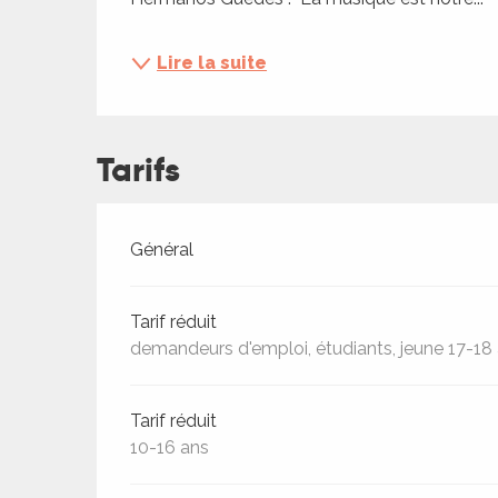
ches,
 et
Lire la suite
car
ues
a
Tarifs
ents
es
Tarifs 2026
Général
ents
es
ités
Tarif réduit
ames
demandeurs d'emploi, étudiants, jeune 17-18
piste
Tarif réduit
10-16 ans
 faire