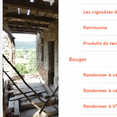
Les vignobles d
Patrimoine
Produits du ter
Bouger
Randonner à v
Randonner à vé
Randonner à V