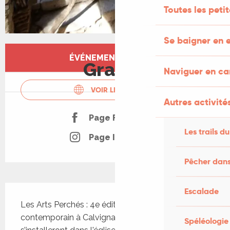
Toutes les peti
Se baigner en e
Ouverture et coordonnées
ÉVÉNEMENT TERMINÉ
Gratuit
Naviguer en c
VOIR LES SITES WEB
Autres activités
Page Facebook
Les trails du
Page Instagram
Pêcher dans
Description
Escalade
Les Arts Perchés : 4e édition du festival d'art 
contemporain à Calvignac. Les artistes 
Spéléologie