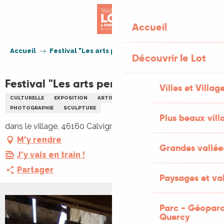
Aller
au
Accueil
contenu
principal
Accueil
Festival "Les arts perchés" à Calvignac
Découvrir le Lot
Festival "Les arts perchés" à Calvignac
Villes et Villag
CULTURELLE
EXPOSITION
ARTISANAT
ARTS
PEINTURE
PHOTOGRAPHIE
SCULPTURE
Plus beaux vill
dans le village, 46160 Calvignac
M'y rendre
Grandes vallée
J'y vais en train !
Partager
Paysages et val
Parc - Géoparc
+2 PHOTOS
Quercy