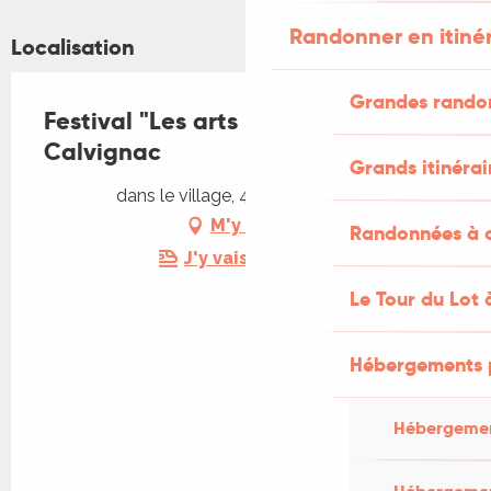
Randonner en itiné
Localisation
Grandes rando
Festival "Les arts perchés" à
Calvignac
Grands itinérai
dans le village, 46160 Calvignac
M'y rendre
Randonnées à c
J'y vais en train !
Le Tour du Lot 
Hébergements 
Hébergemen