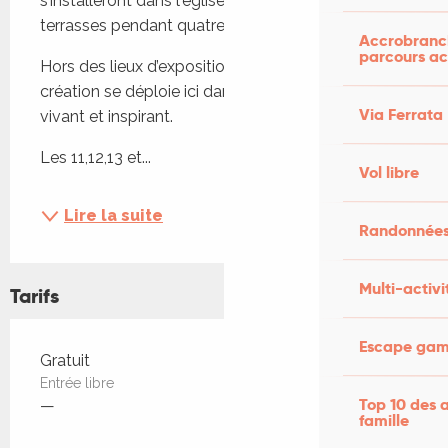
s’installeront dans l'église, les rues, jardins et 
terrasses pendant quatre jours.
Accrobranch
parcours ac
Hors des lieux d’exposition traditionnels, la 
création se déploie ici dans un cadre insolite, 
Via Ferrata
vivant et inspirant. 
Les 11,12,13 et...
Vol libre
Lire la suite
Randonnées
Multi-activi
Tarifs
Escape game
Tarifs 2026
Gratuit
Entrée libre
Top 10 des a
—
famille