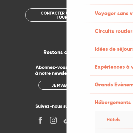
Voyager sans v
CONTACTER UN OFFICE DE
TOURISME
Circuits routier
Idées de séjou
Restons connectés
Expériences à 
Abonnez-vous gratuitement
à notre newsletter mensuelle
Grands Evènem
JE M'ABONNE
Hébergements
Suivez-nous sur les réseaux !
Hôtels