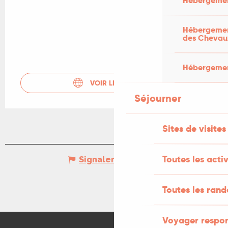
Hébergemen
Hébergement
des Chevau
Hébergement
VOIR LES SITES WEB
Séjourner
Sites de visites
Toutes les activ
Signaler une erreur
Toutes les ran
Voyager respo