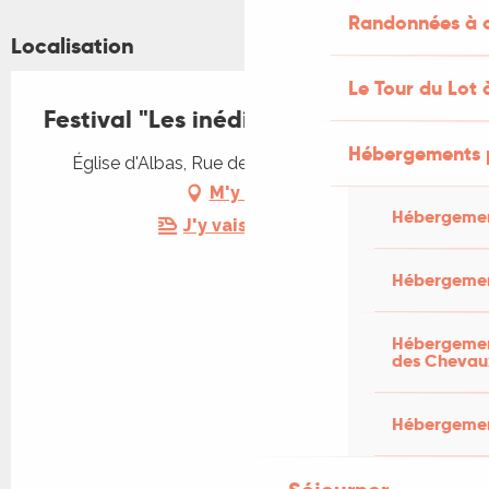
Randonnées à c
Localisation
Le Tour du Lot 
Festival "Les inédits"
Hébergements 
Église d'Albas, Rue de l'Église, 46140 Albas
M'y rendre
Hébergemen
J'y vais en train !
Hébergemen
Hébergement
des Chevau
Hébergement