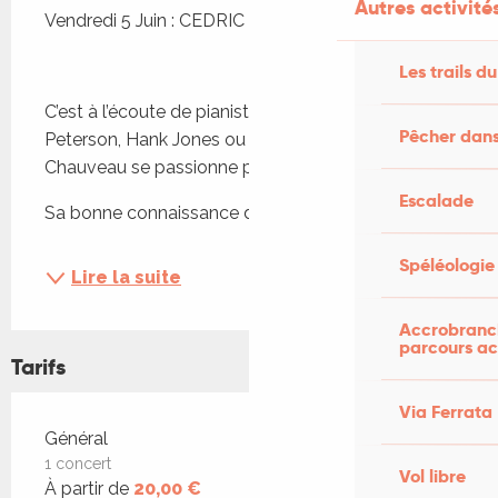
Autres activités
Vendredi 5 Juin : CEDRIC CHAUVEAU TRIO
Les trails du
C’est à l’écoute de pianistes comme Oscar 
Pêcher dans
Peterson, Hank Jones ou Wynton Kelly que Cédric 
Chauveau se passionne pour le jazz.
Escalade
Sa bonne connaissance des...
Spéléologie
Lire la suite
Accrobranch
parcours ac
Tarifs
Via Ferrata
Tarifs 2026
Général
1 concert
Vol libre
À partir de
20,00 €