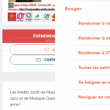
Bouger
Randonner à v
Ouverture et coordonnées
ÉVÉNEMENT TERMINÉ
Randonner à vé
RÉSERVER
APPELER
Randonner à V
CONTACTEZ-NOUS
Toutes les peti
Se baigner en e
Description
Les inédits 2026 de Musique à Albas, Festival de 
Naviguer en c
Jazz et de Musique Classique, 19° édition cette 
anne !