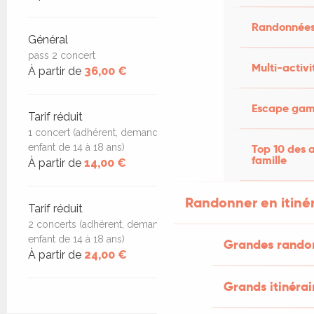
Randonnées
Général
pass 2 concert
Multi-activi
À partir de
36,00 €
Escape game
Tarif réduit
1 concert (adhérent, demandeur d'emploi, étudiant,
Top 10 des a
enfant de 14 à 18 ans)
famille
À partir de
14,00 €
Randonner en itiné
Tarif réduit
2 concerts (adhérent, demandeur d'emploi, étudiant,
enfant de 14 à 18 ans)
Grandes rando
À partir de
24,00 €
Grands itinérai