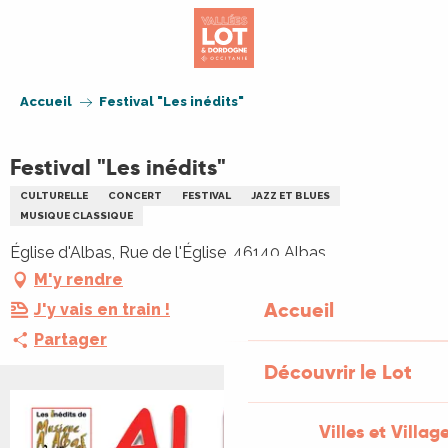
Aller
au
contenu
principal
Accueil
Festival "Les inédits"
Festival "Les inédits"
CULTURELLE
CONCERT
FESTIVAL
JAZZ ET BLUES
MUSIQUE CLASSIQUE
Église d'Albas, Rue de l'Église, 46140 Albas
M'y rendre
Accueil
J'y vais en train !
Partager
Découvrir le Lot
Villes et Villag