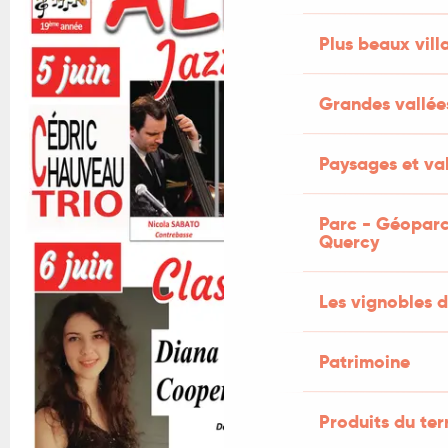
Plus beaux vill
Grandes vallée
Paysages et val
Parc - Géoparc
Quercy
Les vignobles d
Patrimoine
Produits du ter