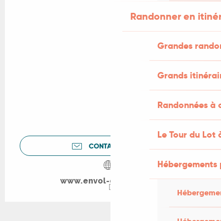
Randonner en itiné
Grandes rando
Grands itinérai
Randonnées à c
Le Tour du Lot 
CONTACTEZ-NOUS
Hébergements 
www.envol-du-phenix.fr
Hébergemen