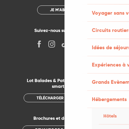
JE M'ABONNE
Voyager sans v
Circuits routier
Suivez-nous sur les réseaux !
Idées de séjou
Expériences à 
Lot Balades & Patrimoines sur votre
Grands Evènem
smartphone
TÉLÉCHARGER L'APPLICATION
Hébergements
Hôtels
Brochures et documentations