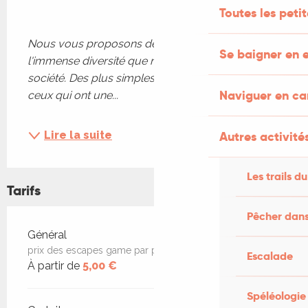
Toutes les peti
Nous vous proposons de venir découvrir 
Se baigner en e
l'immense diversité que recèle l'univers du jeu de 
société. Des plus simples aux plus compliqués, 
Naviguer en c
ceux qui ont une...
Autres activités
Lire la suite
Les trails du
Tarifs
Pêcher dans
Tarifs 2026
Général
prix des escapes game par personne
Escalade
À partir de
5,00 €
Spéléologie