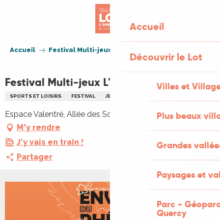
Aller
au
Accueil
contenu
principal
Accueil
Festival Multi-jeux L'Envol du Phénix
Découvrir le Lot
Festival Multi-jeux L'Envol du Phénix
Villes et Villag
SPORTS ET LOISIRS
FESTIVAL
JEUX
Espace Valentré, Allée des Soupirs, 46000 Cahors
Plus beaux vill
M'y rendre
J'y vais en train !
Grandes vallée
Partager
Paysages et val
Parc - Géoparc
Quercy