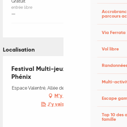
Gratuit
entrée libre
Accrobranch
—
parcours ac
Via Ferrata
Vol libre
Localisation
Randonnées
Festival Multi-jeux L'Envol du
Phénix
Multi-activi
Espace Valentré, Allée des Soupirs, 46000 Cahors
M'y rendre
Escape game
J'y vais en train !
Top 10 des a
famille