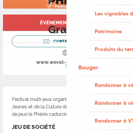
Les vignobles d
Ouverture et coordonnées
ÉVÉNEMENT TERMINÉ
Gratuit
Patrimoine
CONTACTEZ-NOUS
Produits du ter
www.envol-du-phenix.fr
Bouger
Randonner à v
Description
Festival multi-jeux organisé par la Maison des 
Randonner à vé
Jeunes et de la Culture de Cahors et de son club 
de jeux le Phénix cadurcien.
Randonner à V
JEU DE SOCIÉTÉ