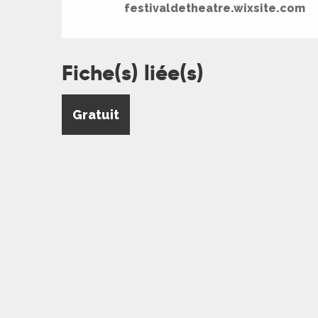
festivaldetheatre.wixsite.com
R
Fiche(s) liée(s)
ts
Gratuit
rs
ns
ue