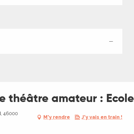
—
de théâtre amateur : Ecol
d, 46000
M'y rendre
J'y vais en train !