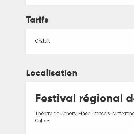
Tarifs
Tarifs 2026
Gratuit
ages
Localisation
es
Festival régional 
es
Théâtre de Cahors, Place François-Mitterran
Cahors