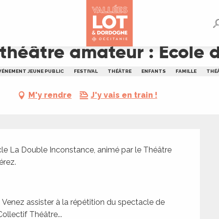
Ecole du spectateur
 théâtre amateur : Ecole 
VÉNEMENT JEUNE PUBLIC
FESTIVAL
THÉÂTRE
ENFANTS
FAMILLE
THÉ
M'y rendre
J'y vais en train !
cle La Double Inconstance, animé par le Théâtre 
rez. 
 Venez assister à la répétition du spectacle de 
ollectif Théâtre...