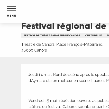
Aller
Accueil
Festival régional de théâtre amateur : 
au
contenu
MENU
principal
Festival régional de
NTS
MENTS
FESTIVAL DE THÉÂTRE AMATEUR DE CAHORS
CULTURELLE
E
S
URS
Théâtre de Cahors, Place François-Mitterrand,
46000 Cahors
Description
du Lot
dans
Jeudi 14 mai : Bord de scène après le specta
s le
d’Aymare et son metteur en scène, Laurent Pé
Vendredi 15 mai : répétition ouverte au public.
e
clôture du festival, Cabaret spontané, par le C