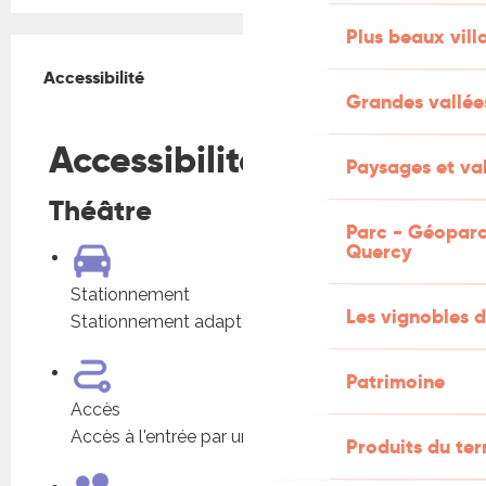
Plus beaux vill
Offres de prestations
Accessibilité
Accessibilité
Grandes vallée
Fermer
Accessibilité
Paysages et val
Théâtre
Parc - Géoparc
Quercy
Stationnement
Les vignobles d
Stationnement adapté à proximité
Patrimoine
Accès
Accès à l'entrée par une rampe
Produits du ter