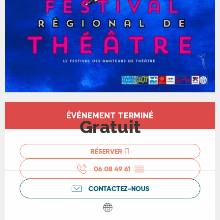
Ouverture et coordonnées
ÉVÉNEMENT TERMINÉ
Gratuit
RÉSERVER
06 08 49 61
▒▒
CONTACTEZ-NOUS