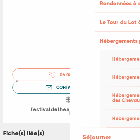
Randonnées à c
Le Tour du Lot 
Hébergements 
Hébergemen
06 08 49 61
▒▒
Hébergemen
CONTACTEZ-NOUS
Hébergement
des Chevau
festivaldetheatre.wixsite.com
Hébergement
Fiche(s) liée(s)
Séjourner