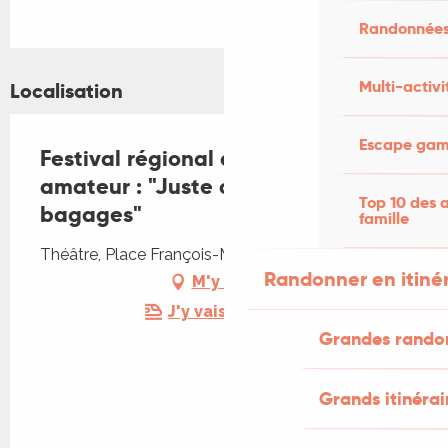
Randonnées
Multi-activi
Localisation
Escape game
Festival régional de théâtre
amateur : "Juste ce qu'il faut de
Top 10 des a
bagages"
famille
Théâtre, Place François-Mitterrand, 46000 Cahors
Randonner en itiné
M'y rendre
J'y vais en train !
Grandes rando
Grands itinérai