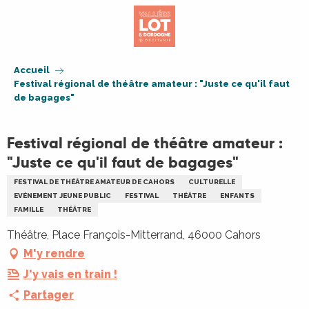
Aller
au
contenu
principal
Accueil
Festival régional de théâtre amateur : "Juste ce qu'il faut
de bagages"
Festival régional de théâtre amateur :
"Juste ce qu'il faut de bagages"
FESTIVAL DE THÉÂTRE AMATEUR DE CAHORS
CULTURELLE
EVÉNEMENT JEUNE PUBLIC
FESTIVAL
THÉÂTRE
ENFANTS
FAMILLE
THÉÂTRE
Théâtre, Place François-Mitterrand, 46000 Cahors
M'y rendre
J'y vais en train !
Partager