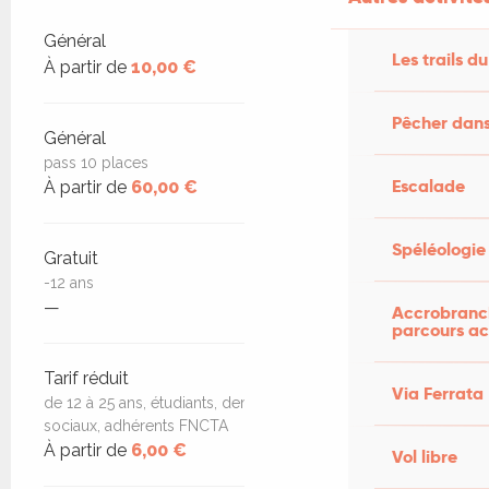
Tarifs 2026
Général
Les trails du
À partir de
10,00 €
Pêcher dans
Général
pass 10 places
Escalade
À partir de
60,00 €
Spéléologie
Gratuit
-12 ans
—
Accrobranch
parcours ac
Tarif réduit
Via Ferrata
de 12 à 25 ans, étudiants, demandeurs d'emploi, minima
sociaux, adhérents FNCTA
À partir de
6,00 €
Vol libre