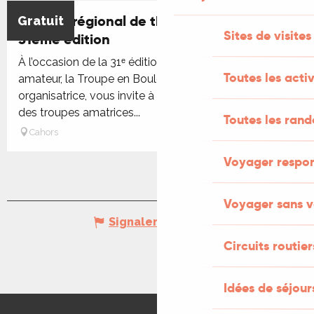
Festival régional de théâtre amateur :
Gratuit
Réservable
Sites de visites
31ème édition
À l’occasion de la 31ᵉ édition du Festival de théâtre
Toutes les activ
amateur, la Troupe en Boule, association
organisatrice, vous invite à découvrir les spectacles
des troupes amatrices...
Toutes les ran
Cahors
Voyager respo
Voyager sans v
Signaler une erreur
Circuits routier
Idées de séjou