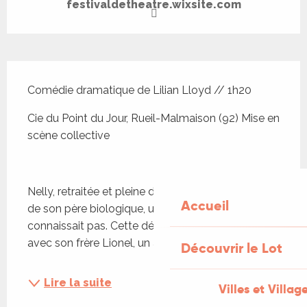
festivaldetheatre.wixsite.com
Description
Comédie dramatique de Lilian Lloyd // 1h20
Cie du Point du Jour, Rueil-Malmaison (92) Mise en 
scène collective
Nelly, retraitée et pleine d’énergie, apprend la mort 
Accueil
de son père biologique, un homme qu’elle ne 
connaissait pas. Cette découverte la pousse, 
avec son frère Lionel, un acteur désabusé, à...
Découvrir le Lot
Lire la suite
Villes et Villag