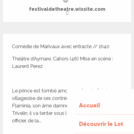
festivaldetheatre.wixsite.com
Description
Comédie de Marivaux avec entracte // 1h40
Théâtre d’Aymare, Cahors (46) Mise en scène : 
Laurent Perez
Le prince est tombé amoureux fou de Sylvia, 
villageoise de ses contrées. Avec l'aide de 
Accueil
Flaminia, son âme damnée, et de son valet 
Trivelin, il va tenter sous la fausse identité d'un 
officier, de la...
Découvrir le Lot