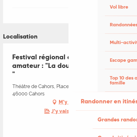
Vol libre
Randonnées
Localisation
Multi-activi
Festival régional de théâtre
Escape game
amateur : "La double inconstance
"
Top 10 des a
famille
Théâtre de Cahors, Place François-Mitterrand,
46000 Cahors
Randonner en itiné
M'y rendre
J'y vais en train !
Grandes rando