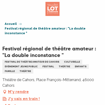
Aller
au
contenu
principal
Accueil
Festival régional de théâtre amateur : "La double
inconstance "
Festival régional de théâtre amateur :
"La double inconstance "
FESTIVAL DE THÉÂTRE AMATEUR DE CAHORS
CULTURELLE
EVÉNEMENT JEUNE PUBLIC
FESTIVAL
THÉÂTRE
ENFANTS
FAMILLE
THÉÂTRE
Théâtre de Cahors, Place François-Mitterrand, 46000
Cahors
M'y rendre
J'y vais en train !