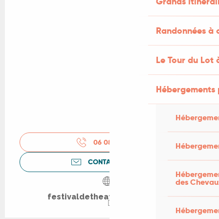
Grands itinérai
Randonnées à c
Le Tour du Lot 
Hébergements 
Hébergemen
06 08 49 61
▒▒
Hébergemen
CONTACTEZ-NOUS
Hébergement
des Chevau
festivaldetheatre.wixsite.com
Hébergement