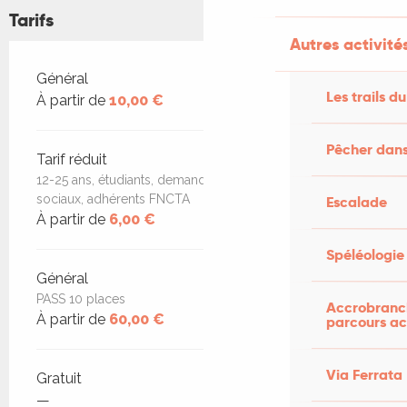
Tarifs
Autres activités
Tarifs 2026
Général
Les trails du
À partir de
10,00 €
Pêcher dans
Tarif réduit
12-25 ans, étudiants, demandeurs d'emploi, minima
sociaux, adhérents FNCTA
Escalade
À partir de
6,00 €
Spéléologie
Général
PASS 10 places
Accrobranch
À partir de
60,00 €
parcours ac
Via Ferrata
Gratuit
—