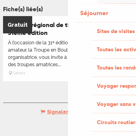
Fiche(s) liée(s)
Séjourner
Festival régional de théâtre amateur :
Gratuit
Réservable
Sites de visites
31ème édition
À l’occasion de la 31ᵉ édition du Festival de théâtre
Toutes les activ
amateur, la Troupe en Boule, association
organisatrice, vous invite à découvrir les spectacles
des troupes amatrices...
Toutes les ran
Cahors
Voyager respo
Voyager sans v
Signaler une erreur
Circuits routier