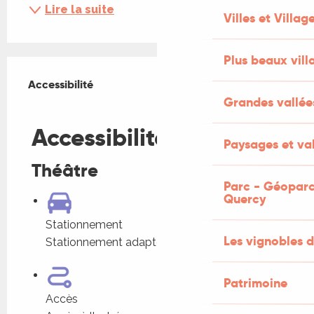
Lire la suite
Villes et Villag
Plus beaux vill
Offres de prestations
Accessibilité
Accessibilité
Grandes vallée
Fermer
Accessibilité
Paysages et val
Théâtre
Parc - Géoparc
Quercy
Stationnement
Les vignobles d
Stationnement adapté à proximité
Patrimoine
Accès