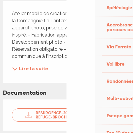
Description
Spéléologie
Atelier mobile de création photographique avec 
la Compagnie La Lanterne : fabrication d’un 
Accrobranch
appareil photo, prise de vue et écriture d’un récit 
parcours ac
inspiré. - Fabrication appareil photo - 
Développement photo - Écriture de récit 
Via Ferrata
Réservation obligatoire – lieu de RDV 
communiqué à l’inscription À partir de...
Vol libre
Lire la suite
Randonnées
Documentation
Multi-activi
RESURGENCE-2025-ETERNEL-
Escape game
REFUGE-BROCHURE-DU-FEST...
Top 10 des a