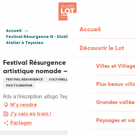
Aller
au
contenu
principal
Accueil
Accueil
Festival Résurgence IX - Distillerie artistique nomade –
Atelier à Teyssieu
Découvrir le Lot
Festival Résurgence IX - Distillerie
Villes et Villag
artistique nomade – Atelier à Teyssieu
FESTIVAL RÉSURGENCE
CULTURELLE
ATELIER
ARTISANAT
Plus beaux vill
PHOTOGRAPHIE
Rdv à l'inscription, 46190 Teyssieu
Grandes vallée
M'y rendre
J'y vais en train !
Paysages et val
Partager