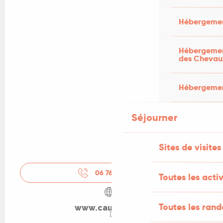
Hébergemen
Hébergement
des Chevau
Hébergement
Séjourner
Sites de visites
06 76 36 93
▒▒
Toutes les activ
Toutes les ran
www.cauvaldor.fr