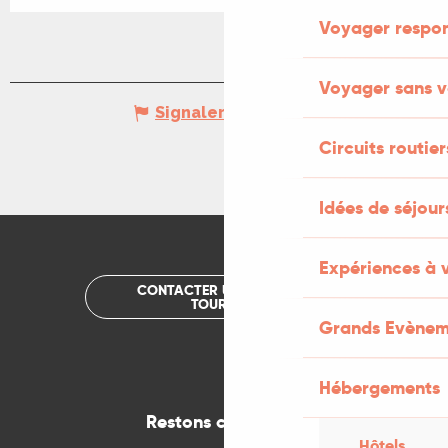
Voyager respo
Voyager sans v
Signaler une erreur
Circuits routier
Idées de séjou
Expériences à 
CONTACTER UN OFFICE DE
TOURISME
Grands Evènem
Hébergements
Restons connectés
Hôtels