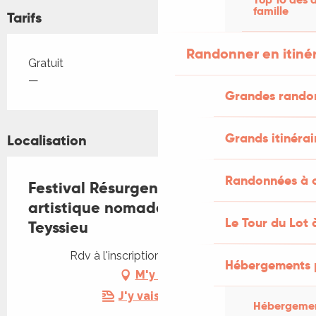
famille
Tarifs
Randonner en itiné
Tarifs 2026
Gratuit
—
Grandes rando
Grands itinérai
Localisation
Randonnées à c
Festival Résurgence IX - Distillerie
artistique nomade – Atelier à
Le Tour du Lot 
Teyssieu
Rdv à l'inscription, 46190 Teyssieu
Hébergements 
M'y rendre
J'y vais en train !
Hébergemen