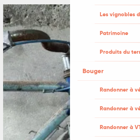
Les vignobles d
Patrimoine
Produits du ter
Bouger
Randonner à v
Randonner à vé
Randonner à V