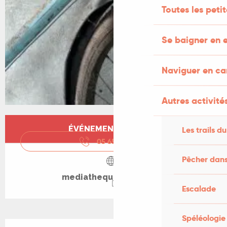
Toutes les peti
Se baigner en e
Naviguer en c
Autres activités
Ouverture et coordonnées
ÉVÉNEMENT TERMINÉ
Les trails du
05 65 32 67
▒▒
Pêcher dans
mediatheque.souillac.fr
Escalade
Spéléologie