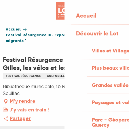
Aller
au
Accueil
contenu
principal
Accueil
Découvrir le Lot
Festival Résurgence IX - Exposition " Gilles, les vélos et les
migrants "
Villes et Villag
Festival Résurgence IX - Exposition "
Gilles, les vélos et les migrants "
Plus beaux vill
FESTIVAL RÉSURGENCE
CULTURELLE
EXPOSITION
PHOTOGRAPHIE
Grandes vallée
Bibliothèque municipale, 10 Rue de la Halle, 46200
Souillac
M'y rendre
Paysages et val
J'y vais en train !
Partager
Parc - Géoparc
Quercy