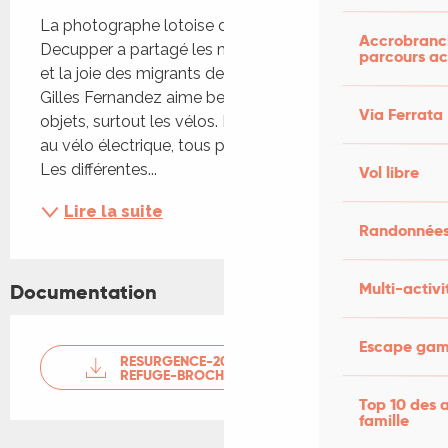
Description
La photographe lotoise d’adoption Annie 
Accrobranch
Decupper a partagé les moments de réparation 
parcours ac
et la joie des migrants de rouler sur un beau vélo 
Gilles Fernandez aime beaucoup réparer divers 
Via Ferrata
objets, surtout les vélos. De la simple bicyclette 
au vélo électrique, tous passent entre ses mains. 
Les différentes...
Vol libre
Lire la suite
Randonnées
Multi-activi
Documentation
Escape game
RESURGENCE-2025-ETERNEL-
REFUGE-BROCHURE-DU-FEST...
Top 10 des a
famille