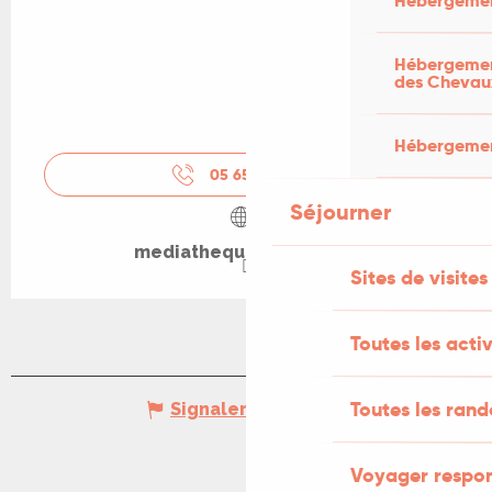
Hébergemen
Hébergement
des Chevau
Hébergement
05 65 32 67
▒▒
Séjourner
mediatheque.souillac.fr
Sites de visites
Toutes les activ
Toutes les ran
Signaler une erreur
Voyager respo