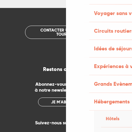
Voyager sans v
Circuits routier
CONTACTER UN OFFICE DE
TOURISME
Idées de séjou
Expériences à 
Restons connectés
Grands Evènem
Abonnez-vous gratuitement
à notre newsletter mensuelle
Hébergements
JE M'ABONNE
Hôtels
Suivez-nous sur les réseaux !