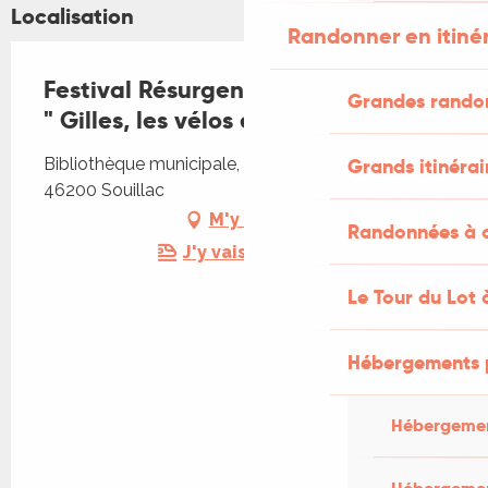
Localisation
Randonner en itiné
Festival Résurgence IX - Exposition
Grandes rando
" Gilles, les vélos et les migrants "
Bibliothèque municipale, 10 Rue de la Halle,
Grands itinérai
46200 Souillac
M'y rendre
Randonnées à c
J'y vais en train !
Le Tour du Lot 
Hébergements 
Hébergemen