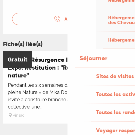
Hébergemen
Hébergement
APPELER
des Chevau
Hébergement
Fiche(s) liée(s)
Séjourner
Festival Résurgence IX : Finissage
Gratuit
Expo/Restitution : "Refuge en pleine
nature"
Sites de visites
Pendant les six semaines de l’exposition « Refuge En
pleine Nature » de Mika Dominguez, le public a été
Toutes les activ
invité à construire branche après branche une œuvre
collective, une...
Toutes les ran
Pinsac
Voyager respo