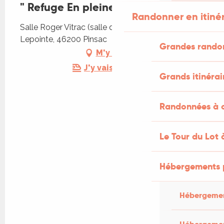
" Refuge En pleine Nature "
Randonner en itiné
Salle Roger Vitrac (salle des fêtes), 6 rue Jean
Lepointe, 46200 Pinsac
Grandes rando
M'y rendre
J'y vais en train !
Grands itinérai
Randonnées à c
Le Tour du Lot 
Hébergements 
Hébergemen