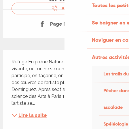
Toutes les peti
APPELER
Se baigner en e
Page Facebook
Naviguer en c
Description
Autres activités
Refuge En pleine Nature est une exposition 
vivante, où l’on ne se contente pas de regarder, on 
Les trails du
participe, on façonne, on laisse une trace, au cœur 
des œuvres de l’artiste plasticien Mika 
Dominguez. Après sept années d’études en Art et 
Pêcher dans
science des Arts à Paris 1 Panthéon Sorbonne, 
l’artiste se...
Escalade
Lire la suite
Spéléologie