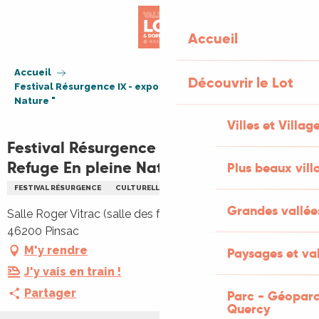
Aller
au
Accueil
contenu
principal
Accueil
Découvrir le Lot
Festival Résurgence IX - exposition " Refuge En pleine
Nature "
Villes et Villag
Festival Résurgence IX - exposition "
Refuge En pleine Nature "
Plus beaux vill
FESTIVAL RÉSURGENCE
CULTURELLE
EXPOSITION
PHOTOGRAPHIE
Grandes vallée
Salle Roger Vitrac (salle des fêtes), 6 rue Jean Lepointe,
46200 Pinsac
M'y rendre
Paysages et val
J'y vais en train !
Partager
Parc - Géoparc
Quercy