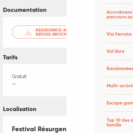
Documentation
Accrobranch
parcours ac
RESURGENCE-2025-ETERNEL-
Via Ferrata
REFUGE-BROCHURE-DU-FEST...
Vol libre
Tarifs
Randonnées
Tarifs 2026
Gratuit
—
Multi-activi
Escape game
Localisation
Top 10 des a
famille
Festival Résurgence IX - exposition