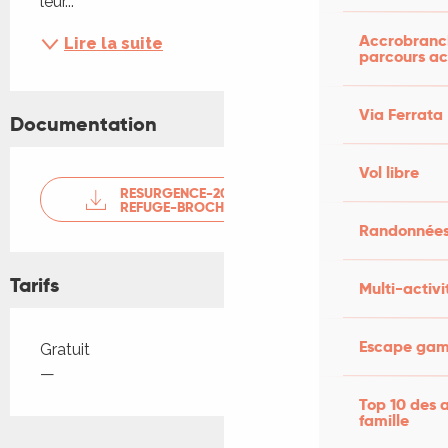
leur...
Accrobranch
Lire la suite
parcours ac
Via Ferrata
Documentation
Vol libre
RESURGENCE-2025-ETERNEL-
REFUGE-BROCHURE-DU-FEST...
Randonnées
Tarifs
Multi-activi
Escape game
Tarifs 2026
Gratuit
—
Top 10 des a
famille