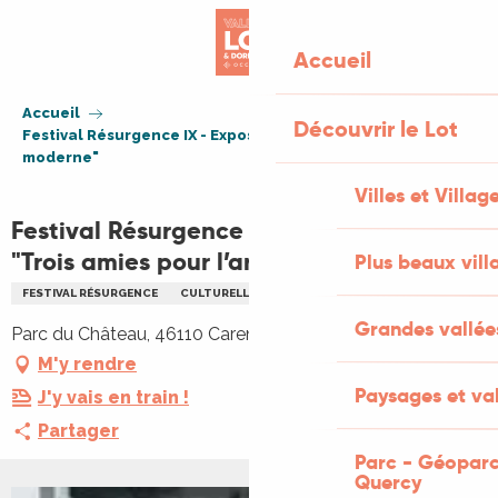
Aller
au
Accueil
contenu
principal
Accueil
Découvrir le Lot
Festival Résurgence IX - Exposition "Trois amies pour l’art
moderne"
Villes et Villag
Festival Résurgence IX - Exposition
"Trois amies pour l’art moderne"
Plus beaux vill
FESTIVAL RÉSURGENCE
CULTURELLE
EXPOSITION
ARTS
Grandes vallée
Parc du Château, 46110 Carennac
M'y rendre
Paysages et val
J'y vais en train !
Partager
Parc - Géoparc
Quercy