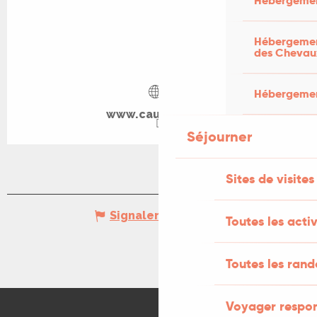
Hébergemen
Hébergement
des Chevau
Hébergement
www.cauvaldor.fr
Séjourner
Sites de visites
Signaler une erreur
Toutes les activ
Toutes les ran
Voyager respo