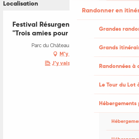
Localisation
Randonner en itiné
Festival Résurgence IX - Exposition
Grandes rando
"Trois amies pour l’art moderne"
Parc du Château, 46110 Carennac
Grands itinérai
M'y rendre
J'y vais en train !
Randonnées à c
Le Tour du Lot 
Hébergements 
Hébergemen