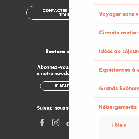
CONTACTER UN OFFICE DE
Voyager sans v
TOURISME
Circuits routier
Idées de séjou
Restons connectés
Abonnez-vous gratuitement
Expériences à 
à notre newsletter mensuelle
JE M'ABONNE
Grands Evènem
Hébergements
Suivez-nous sur les réseaux !
Hôtels