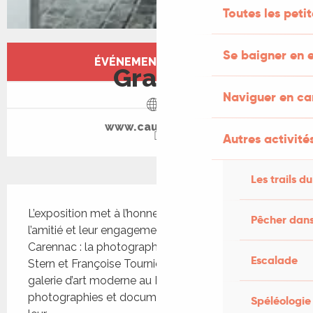
Toutes les peti
Ouverture et coordonnées
Se baigner en e
ÉVÉNEMENT TERMINÉ
Gratuit
Naviguer en c
www.cauvaldor.fr
Autres activités
Les trails du
Description
L’exposition met à l’honneur trois femmes liées par 
Pêcher dans
l’amitié et leur engagement pour l’art moderne à 
Carennac : la photographe Gisèle Freund, Solange 
Escalade
Stern et Françoise Tournié, fondatrice d’une 
galerie d’art moderne au Prieuré. À travers des 
photographies et documents, l’exposition retrace 
Spéléologie