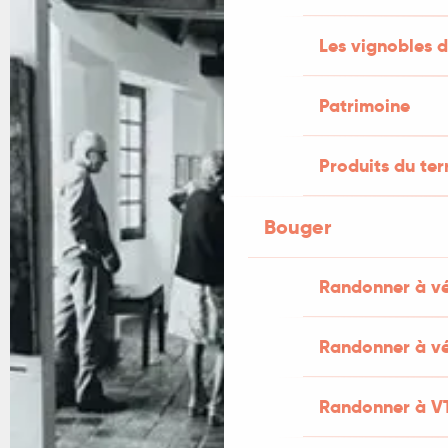
Les vignobles d
Patrimoine
Produits du ter
Bouger
Randonner à v
Randonner à vé
Randonner à V