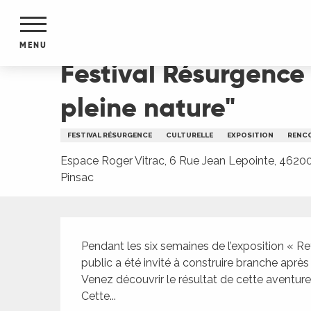
Aller
Accueil
Festival Résurgence IX : Finissage Expo/
au
contenu
MENU
principal
Festival Résurgence 
NTS
MENTS
pleine nature"
S
URS
FESTIVAL RÉSURGENCE
CULTURELLE
EXPOSITION
RENC
Espace Roger Vitrac, 6 Rue Jean Lepointe, 4620
Pinsac
du Lot
dans
s le
Description
Pendant les six semaines de l’exposition « R
public a été invité à construire branche apr
Venez découvrir le résultat de cette aventure a
e
Cette...