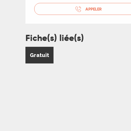
APPELER
Fiche(s) liée(s)
Gratuit
R
ts