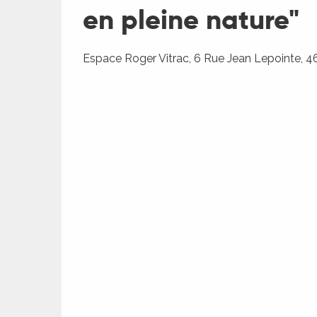
en pleine nature"
Espace Roger Vitrac, 6 Rue Jean Lepointe, 
ages
es
es