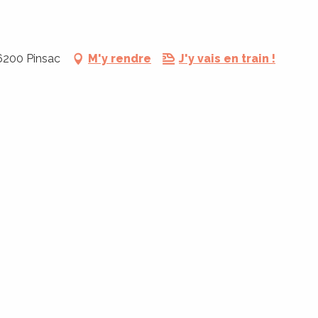
46200 Pinsac
M'y rendre
J'y vais en train !