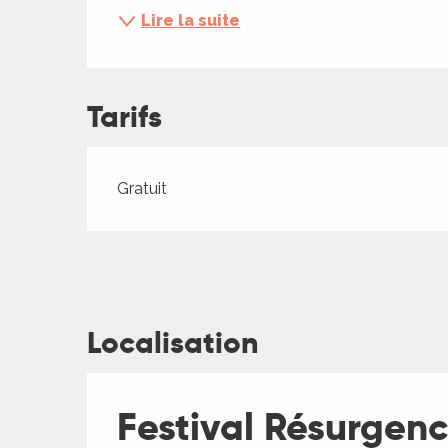
ches,
Lire la suite
 et
car
ues
Tarifs
a
ents
Tarifs 2026
Gratuit
es
ents
es
ités
ames
Localisation
piste
 faire
Festival Résurgenc