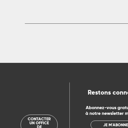
rs
ns
ue
Restons conn
Abonnez-vous grat
à notre newsletter 
CONTACTER
UN OFFICE
JE M'ABONNE
DE