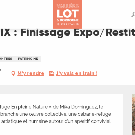
Restitution : "Refuge en pleine nature"
IX : Finissage Expo/Resti
ONTRES
PATRIMOINE
0
M'y rendre
J'y vais en train !
efuge En pleine Nature » de Mika Dominguez, le 
ès branche une œuvre collective, une cabane-refuge 
rtistique et humaine autour d’un apéritif convivial. 