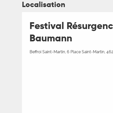
Localisation
Festival Résurgenc
ages
Baumann
es
Beffroi Saint-Martin, 6 Place Saint-Martin, 46
es