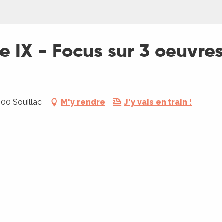
e IX - Focus sur 3 oeuvres
200 Souillac
M'y rendre
J'y vais en train !