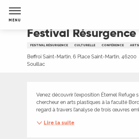
Aller
Accueil
Festival Résurgence IX - Focus sur 3 oe
au
contenu
MENU
principal
Festival Résurgence
NTS
MENTS
FESTIVAL RÉSURGENCE
CULTURELLE
CONFÉRENCE
ARTS
S
URS
Beffroi Saint-Martin, 6 Place Saint-Martin, 46200
Souillac
Description
du Lot
dans
Venez découvrir l’exposition Éternel Refuge 
s le
chercheur en arts plastiques à la faculté Bor
regard à travers l’analyse de trois œuvres emb
Lire la suite
e