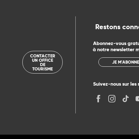
ue
Restons conn
Abonnez-vous grat
à notre newsletter 
CONTACTER
UN OFFICE
JE M'ABONNE
DE
TOURISME
Suivez-nous sur les 
its
r