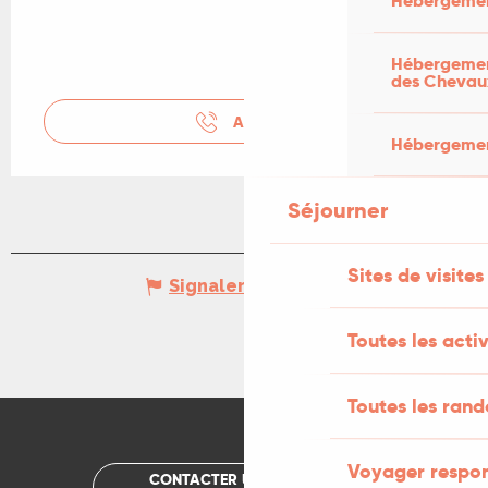
Hébergemen
Hébergement
des Chevau
APPELER
Hébergement
Séjourner
Sites de visites
Signaler une erreur
Toutes les activ
Toutes les ran
Voyager respo
CONTACTER UN OFFICE DE