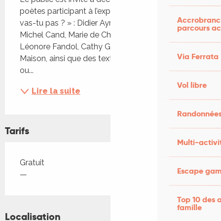
poètes participant à l’exposition «Itinérance, où ne 
Accrobranch
vas-tu pas ? » : Didier Ayres, Anne-France Badoui, 
parcours ac
Michel Cand, Marie de Châlus, Annie Dana, 
Léonore Fandol, Cathy Garcia-Canalès, Jean 
Via Ferrata
Maison, ainsi que des textes d’artistes plasticiens 
ou...
Vol libre
Lire la suite
Randonnées
Tarifs
Multi-activi
Tarifs 2026
Gratuit
Escape game
—
Top 10 des a
famille
Localisation