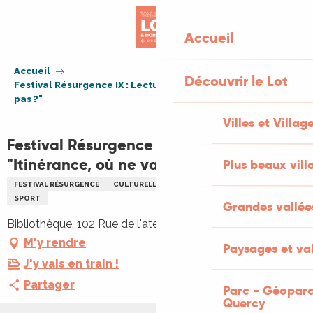
Aller
au
Accueil
contenu
principal
Accueil
Découvrir le Lot
Festival Résurgence IX : Lecture "Itinérance, où ne vas-tu
pas ?"
Villes et Villag
Festival Résurgence IX : Lecture
"Itinérance, où ne vas-tu pas ?"
Plus beaux vill
FESTIVAL RÉSURGENCE
CULTURELLE
LECTURE
LITTÉRATURE
SPORT
Grandes vallée
Bibliothèque, 102 Rue de l'atelier, 46500 Gramat
M'y rendre
Paysages et val
J'y vais en train !
Partager
Parc - Géoparc
Quercy