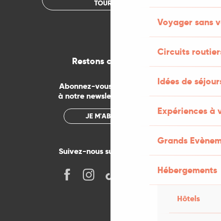
TOURISME
Voyager sans v
Circuits routier
Restons connectés
Idées de séjou
Abonnez-vous gratuitement
à notre newsletter mensuelle
Expériences à 
JE M'ABONNE
Grands Evènem
Suivez-nous sur les réseaux !
Hébergements
Hôtels