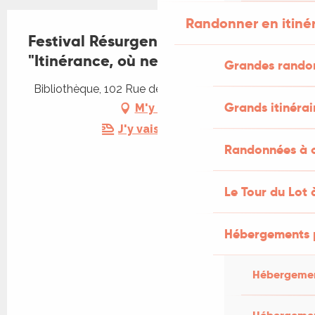
Randonner en itiné
Festival Résurgence IX : Lecture
"Itinérance, où ne vas-tu pas ?"
Grandes rando
Bibliothèque, 102 Rue de l'atelier, 46500 Gramat
Grands itinérai
M'y rendre
J'y vais en train !
Randonnées à c
Le Tour du Lot 
Hébergements 
Hébergemen