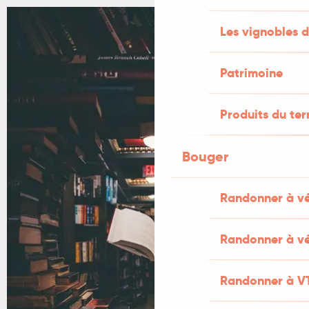
Les vignobles d
Patrimoine
Produits du ter
Bouger
Randonner à v
Randonner à vé
Randonner à V