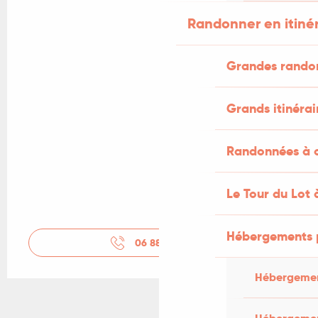
Randonner en itiné
Grandes rando
Grands itinérai
Randonnées à c
Le Tour du Lot 
Hébergements 
06 88 63 25
▒▒
Hébergemen