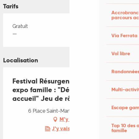
Tarifs
Accrobranch
parcours ac
Tarifs 2026
Gratuit
—
Via Ferrata
Vol libre
Localisation
Randonnées
Festival Résurgence IX : Visite
expo famille : "Déracinement et
Multi-activi
accueil" Jeu de rôle
Escape game
6 Place Saint-Martin, 46200 Souillac
M'y rendre
Top 10 des a
J'y vais en train !
famille