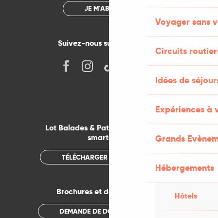
JE M'ABONNE
Voyager sans v
Suivez-nous sur les réseaux !
Circuits routier
Idées de séjou
Expériences à 
Lot Balades & Patrimoines sur votre
smartphone
Grands Evènem
TÉLÉCHARGER L'APPLICATION
Hébergements
Brochures et documentations
Hôtels
DEMANDE DE DOCUMENTATION