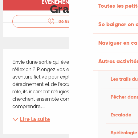
ÉVÉNEMENT TERMINÉ
Toutes les peti
Gratuit
06 88 63 25
▒▒
Se baigner en e
Naviguer en c
Description
Autres activités
Envie d’une sortie qui éveille la curiosité et la 
réflexion ? Plongez vos enfants dans une 
aventure fictive pour explorer les questions du 
Les trails du
déracinement et de l’accueil. À travers des jeux de 
rôle, ils incarnent réfugiés ou habitants et 
Pêcher dans
cherchent ensemble comment accueillir, partager, 
comprendre…...
Escalade
Lire la suite
Spéléologie