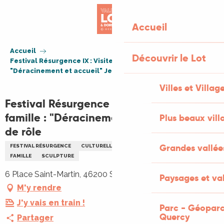
Aller
au
Accueil
contenu
principal
Accueil
Découvrir le Lot
Festival Résurgence IX : Visite expo famille :
"Déracinement et accueil" Jeu de rôle
Villes et Villag
Festival Résurgence IX : Visite expo
famille : "Déracinement et accueil" Jeu
Plus beaux vill
de rôle
Grandes vallée
FESTIVAL RÉSURGENCE
CULTURELLE
ATELIER
EXPOSITION
ARTS
FAMILLE
SCULPTURE
6 Place Saint-Martin, 46200 Souillac
Paysages et val
M'y rendre
J'y vais en train !
Parc - Géoparc
Quercy
Partager