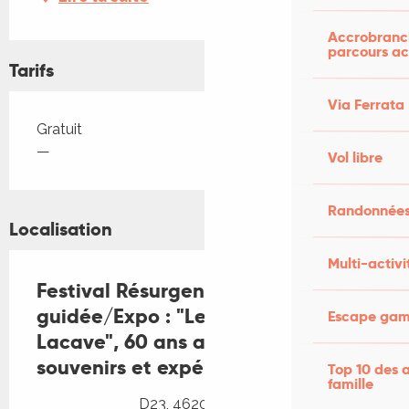
Accrobranch
parcours ac
Tarifs
Via Ferrata
Tarifs 2026
Gratuit
—
Vol libre
Randonnées
Localisation
Multi-activi
Festival Résurgence IX : Visite
guidée/Expo : "Les Recluses de
Escape game
Lacave", 60 ans après, entre
souvenirs et expériences
Top 10 des a
famille
D23, 46200 Lacave