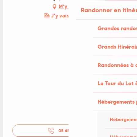
M'y rendre
Randonner en itiné
J'y vais en train !
Grandes rando
Grands itinérai
Randonnées à c
Le Tour du Lot 
Hébergements 
Hébergemen
05 65 37 87
▒▒