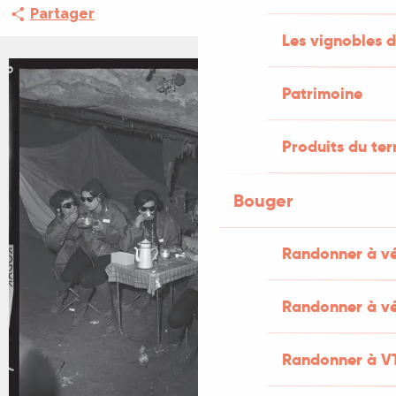
Partager
Les vignobles d
Patrimoine
Produits du ter
Bouger
Randonner à v
Randonner à vé
Randonner à V