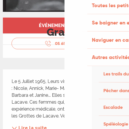
Toutes les peti
Ouverture et coordonnées
Se baigner en e
ÉVÉNEMENT TERMINÉ
Gratuit
Naviguer en c
05 65 37 87
▒▒
Autres activités
Description
Les trails du
Le 5 Juillet 1965, Leurs visages sortent de l’ombre 
: Nicole, Annick, Marie- Madeleine, Irène, Françoise, 
Pêcher dans
Barbara et Janine... Elles sont les sept recluses de 
Lacave. Ces femmes qui, dans le cadre d’une 
Escalade
expérience médicale, ont passé quinze jours dans 
les Grottes de Lacave. Venez assister à une...
Spéléologie
Lire la suite