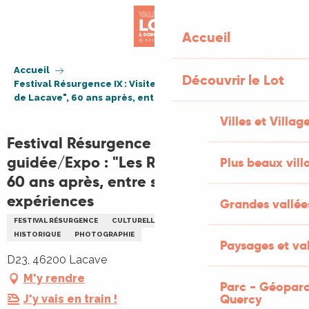
Aller
au
Accueil
contenu
principal
Accueil
Découvrir le Lot
Festival Résurgence IX : Visite guidée/Expo : "Les Recluses
de Lacave", 60 ans après, entre souvenirs et expériences
Villes et Villag
Festival Résurgence IX : Visite
guidée/Expo : "Les Recluses de Lacave",
Plus beaux vill
60 ans après, entre souvenirs et
expériences
Grandes vallée
FESTIVAL RÉSURGENCE
CULTURELLE
EXPOSITION
VISITE GUIDÉE
HISTORIQUE
PHOTOGRAPHIE
Paysages et val
D23, 46200 Lacave
M'y rendre
Parc - Géoparc
Quercy
J'y vais en train !