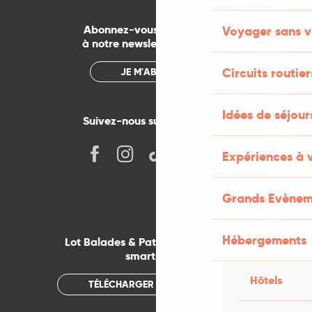
Abonnez-vous gratuitement
Voyager sans v
à notre newsletter mensuelle
Circuits routier
JE M'ABONNE
Idées de séjou
Suivez-nous sur les réseaux !
Expériences à 
Grands Evènem
Hébergements
Lot Balades & Patrimoines sur votre
smartphone
Hôtels
TÉLÉCHARGER L'APPLICATION