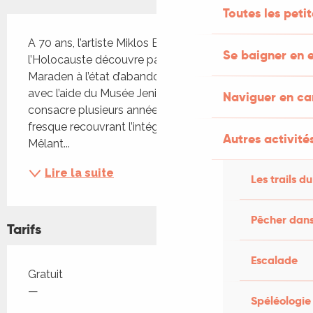
Toutes les peti
Description
A 70 ans, l’artiste Miklos Bokor rescapé de 
Se baigner en e
l’Holocauste découvre par hasard l’église de 
Maraden à l’état d’abandon. En 1997, il l’achète 
avec l’aide du Musée Jenisch de Vevey (Suisse) et 
Naviguer en c
consacre plusieurs années de sa vie à réaliser une 
fresque recouvrant l’intégralité des murs intérieurs. 
Autres activités
Mêlant...
Lire la suite
Les trails du
Pêcher dans
Tarifs
Escalade
Tarifs 2026
Gratuit
—
Spéléologie