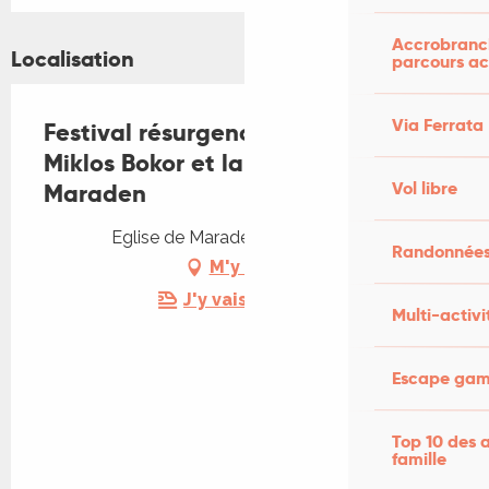
Accrobranch
Localisation
parcours ac
Via Ferrata
Festival résurgence IX : Visite
Miklos Bokor et la fresque de
Vol libre
Maraden
Eglise de Maraden, 46600 Martel
Randonnées
M'y rendre
J'y vais en train !
Multi-activi
Escape game
Top 10 des a
famille