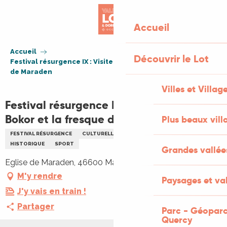
Aller
au
Accueil
contenu
principal
Accueil
Découvrir le Lot
Festival résurgence IX : Visite Miklos Bokor et la fresque
de Maraden
Villes et Villag
Festival résurgence IX : Visite Miklos
Bokor et la fresque de Maraden
Plus beaux vill
FESTIVAL RÉSURGENCE
CULTURELLE
VISITE GUIDÉE
ARTS
HISTORIQUE
SPORT
Grandes vallée
Eglise de Maraden, 46600 Martel
M'y rendre
Paysages et val
J'y vais en train !
Partager
Parc - Géoparc
Quercy