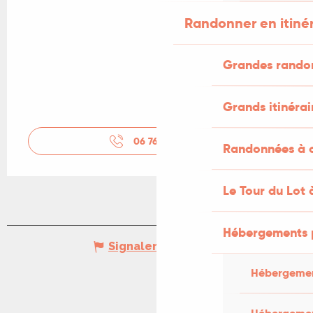
Randonner en itiné
Grandes rando
Grands itinérai
06 76 36 93
▒▒
Randonnées à c
Le Tour du Lot 
Hébergements 
Signaler une erreur
Hébergemen