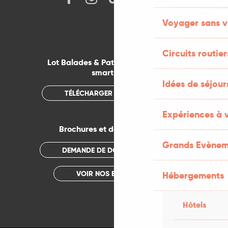
Voyager sans v
Circuits routier
Lot Balades & Patrimoines sur votre
smartphone
Idées de séjou
TÉLÉCHARGER L'APPLICATION
Expériences à 
Brochures et documentations
Grands Evènem
DEMANDE DE DOCUMENTATION
VOIR NOS BROCHURES
Hébergements
Hôtels